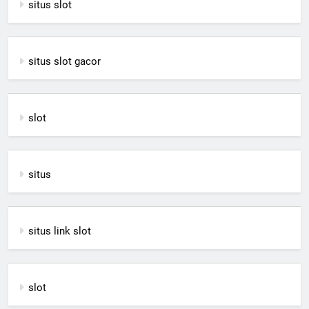
situs slot
situs slot gacor
slot
situs
situs link slot
slot