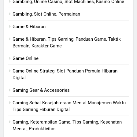
Gambling, Online Casino, Slot Machines, Kasino Online
Gambling, Slot Online, Permainan
Game & Hiburan
Game & Hiburan, Tips Gaming, Panduan Game, Taktik
Bermain, Karakter Game
Game Online
Game Online Strategi Slot Panduan Pemula Hiburan
Digital
Gaming Gear & Accessories
Gaming Sehat Kesejahteraan Mental Manajemen Waktu
Tips Gaming Hiburan Digital
Gaming, Keterampilan Game, Tips Gaming, Kesehatan
Mental, Produktivitas