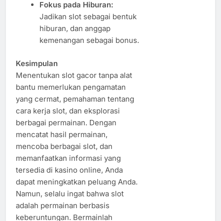
Fokus pada Hiburan:
Jadikan slot sebagai bentuk
hiburan, dan anggap
kemenangan sebagai bonus.
Kesimpulan
Menentukan slot gacor tanpa alat
bantu memerlukan pengamatan
yang cermat, pemahaman tentang
cara kerja slot, dan eksplorasi
berbagai permainan. Dengan
mencatat hasil permainan,
mencoba berbagai slot, dan
memanfaatkan informasi yang
tersedia di kasino online, Anda
dapat meningkatkan peluang Anda.
Namun, selalu ingat bahwa slot
adalah permainan berbasis
keberuntungan. Bermainlah