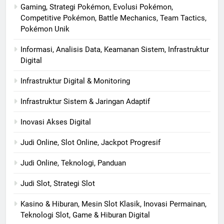
Gaming, Strategi Pokémon, Evolusi Pokémon,
Competitive Pokémon, Battle Mechanics, Team Tactics,
Pokémon Unik
Informasi, Analisis Data, Keamanan Sistem, Infrastruktur
Digital
Infrastruktur Digital & Monitoring
Infrastruktur Sistem & Jaringan Adaptif
Inovasi Akses Digital
Judi Online, Slot Online, Jackpot Progresif
Judi Online, Teknologi, Panduan
Judi Slot, Strategi Slot
Kasino & Hiburan, Mesin Slot Klasik, Inovasi Permainan,
Teknologi Slot, Game & Hiburan Digital