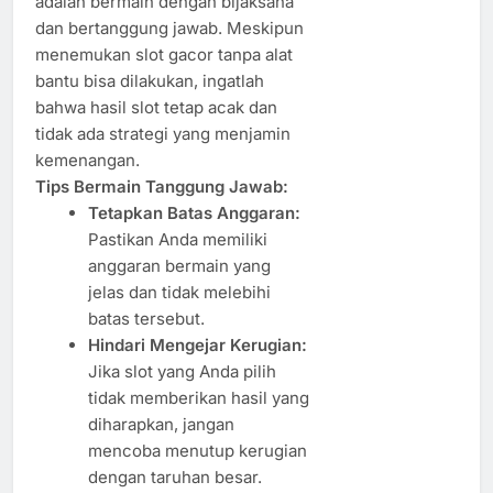
adalah bermain dengan bijaksana
dan bertanggung jawab. Meskipun
menemukan slot gacor tanpa alat
bantu bisa dilakukan, ingatlah
bahwa hasil slot tetap acak dan
tidak ada strategi yang menjamin
kemenangan.
Tips Bermain Tanggung Jawab:
Tetapkan Batas Anggaran:
Pastikan Anda memiliki
anggaran bermain yang
jelas dan tidak melebihi
batas tersebut.
Hindari Mengejar Kerugian:
Jika slot yang Anda pilih
tidak memberikan hasil yang
diharapkan, jangan
mencoba menutup kerugian
dengan taruhan besar.