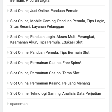
Bermain, Hiburan Digital
Slot Online, Judi Online, Panduan Pemain
Slot Online, Mobile Gaming, Panduan Pemula, Tips Login,
Situs Resmi, Layanan Pelanggan
Slot Online, Panduan Login, Akses Multi-Perangkat,
Keamanan Akun, Tips Pemula, Edukasi Slot
Slot Online, Panduan Pemula, Tips Bermain Slot
Slot Online, Permainan Casino, Free Spins\
Slot Online, Permainan Casino, Tema Slot
Slot Online, Permainan Kasino, Peluang Menang
Slot Online, Teknologi Gaming, Analisis Data Perjudian
spaceman