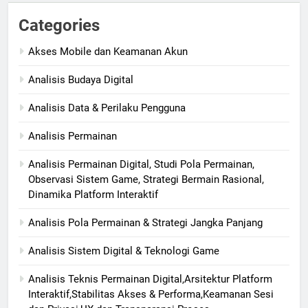
Categories
Akses Mobile dan Keamanan Akun
Analisis Budaya Digital
Analisis Data & Perilaku Pengguna
Analisis Permainan​
Analisis Permainan Digital, Studi Pola Permainan,
Observasi Sistem Game, Strategi Bermain Rasional,
Dinamika Platform Interaktif
Analisis Pola Permainan & Strategi Jangka Panjang
Analisis Sistem Digital & Teknologi Game
Analisis Teknis Permainan Digital,Arsitektur Platform
Interaktif,Stabilitas Akses & Performa,Keamanan Sesi