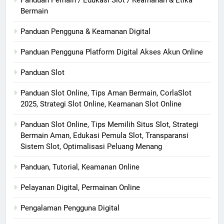
Bermain
Panduan Pengguna & Keamanan Digital
Panduan Pengguna Platform Digital Akses Akun Online
Panduan Slot
Panduan Slot Online, Tips Aman Bermain, CorlaSlot
2025, Strategi Slot Online, Keamanan Slot Online
Panduan Slot Online, Tips Memilih Situs Slot, Strategi
Bermain Aman, Edukasi Pemula Slot, Transparansi
Sistem Slot, Optimalisasi Peluang Menang
Panduan, Tutorial, Keamanan Online
Pelayanan Digital, Permainan Online
Pengalaman Pengguna Digital