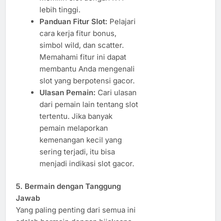
lebih tinggi.
Panduan Fitur Slot:
Pelajari
cara kerja fitur bonus,
simbol wild, dan scatter.
Memahami fitur ini dapat
membantu Anda mengenali
slot yang berpotensi gacor.
Ulasan Pemain:
Cari ulasan
dari pemain lain tentang slot
tertentu. Jika banyak
pemain melaporkan
kemenangan kecil yang
sering terjadi, itu bisa
menjadi indikasi slot gacor.
5. Bermain dengan Tanggung
Jawab
Yang paling penting dari semua ini