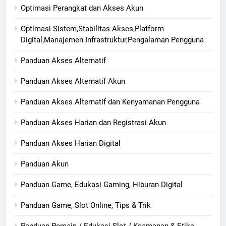
Optimasi Perangkat dan Akses Akun
Optimasi Sistem,Stabilitas Akses,Platform
Digital,Manajemen Infrastruktur,Pengalaman Pengguna
Panduan Akses Alternatif
Panduan Akses Alternatif Akun
Panduan Akses Alternatif dan Kenyamanan Pengguna
Panduan Akses Harian dan Registrasi Akun
Panduan Akses Harian Digital
Panduan Akun
Panduan Game, Edukasi Gaming, Hiburan Digital
Panduan Game, Slot Online, Tips & Trik
Panduan Pemain / Edukasi Slot / Keamanan & Etika