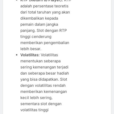
adalah persentase teoretis
dari total taruhan yang akan
dikembalikan kepada
pemain dalam jangka
panjang. Slot dengan RTP
tinggi cenderung
memberikan pengembalian
lebih besar.
Volatilitas:
Volatilitas
menentukan seberapa
sering kemenangan terjadi
dan seberapa besar hadiah
yang bisa didapatkan. Slot
dengan volatilitas rendah
memberikan kemenangan
kecil lebih sering,
sementara slot dengan
volatilitas tinggi