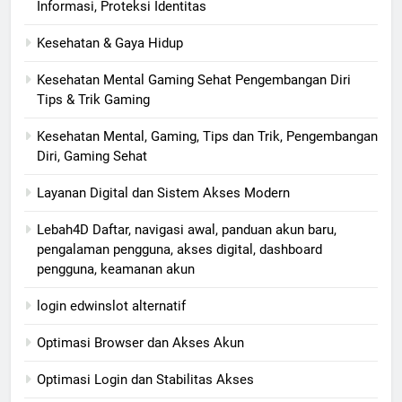
Informasi, Proteksi Identitas
Kesehatan & Gaya Hidup
Kesehatan Mental Gaming Sehat Pengembangan Diri
Tips & Trik Gaming
Kesehatan Mental, Gaming, Tips dan Trik, Pengembangan
Diri, Gaming Sehat
Layanan Digital dan Sistem Akses Modern
Lebah4D Daftar, navigasi awal, panduan akun baru,
pengalaman pengguna, akses digital, dashboard
pengguna, keamanan akun
login edwinslot alternatif
Optimasi Browser dan Akses Akun
Optimasi Login dan Stabilitas Akses