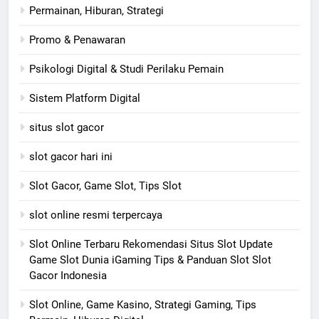
Permainan, Hiburan, Strategi
Promo & Penawaran
Psikologi Digital & Studi Perilaku Pemain
Sistem Platform Digital
situs slot gacor
slot gacor hari ini
Slot Gacor, Game Slot, Tips Slot
slot online resmi terpercaya
Slot Online Terbaru Rekomendasi Situs Slot Update
Game Slot Dunia iGaming Tips & Panduan Slot Slot
Gacor Indonesia
Slot Online, Game Kasino, Strategi Gaming, Tips