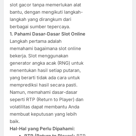
slot gacor tanpa memerlukan alat
bantu, dengan mengikuti langkah-
langkah yang dirangkum dari
berbagai sumber tepercaya.
1. Pahami Dasar-Dasar Slot Online
Langkah pertama adalah
memahami bagaimana slot online
bekerja. Slot menggunakan
generator angka acak (RNG) untuk
menentukan hasil setiap putaran,
yang berarti tidak ada cara untuk
memprediksi hasil secara pasti.
Namun, memahami dasar-dasar
seperti RTP (Return to Player) dan
volatilitas dapat membantu Anda
membuat keputusan yang lebih
baik.
Hal-Hal yang Perlu Dipahami:
RTP (Return to Player):
RTP