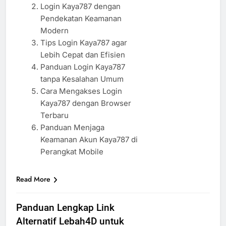
Login Kaya787 dengan
Pendekatan Keamanan
Modern
Tips Login Kaya787 agar
Lebih Cepat dan Efisien
Panduan Login Kaya787
tanpa Kesalahan Umum
Cara Mengakses Login
Kaya787 dengan Browser
Terbaru
Panduan Menjaga
Keamanan Akun Kaya787 di
Perangkat Mobile
Read More
Panduan Lengkap Link
Alternatif Lebah4D untuk