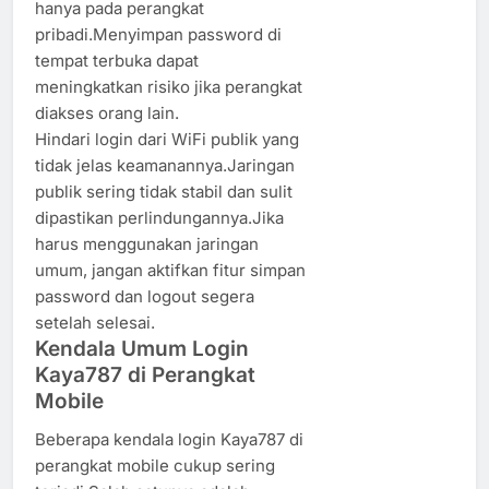
hanya pada perangkat
pribadi.Menyimpan password di
tempat terbuka dapat
meningkatkan risiko jika perangkat
diakses orang lain.
Hindari login dari WiFi publik yang
tidak jelas keamanannya.Jaringan
publik sering tidak stabil dan sulit
dipastikan perlindungannya.Jika
harus menggunakan jaringan
umum, jangan aktifkan fitur simpan
password dan logout segera
setelah selesai.
Kendala Umum Login
Kaya787 di Perangkat
Mobile
Beberapa kendala login Kaya787 di
perangkat mobile cukup sering