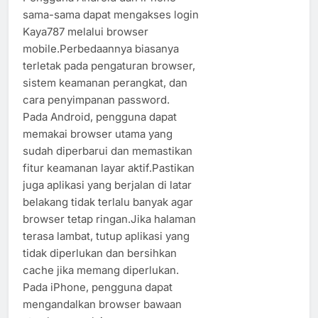
sama-sama dapat mengakses login
Kaya787 melalui browser
mobile.Perbedaannya biasanya
terletak pada pengaturan browser,
sistem keamanan perangkat, dan
cara penyimpanan password.
Pada Android, pengguna dapat
memakai browser utama yang
sudah diperbarui dan memastikan
fitur keamanan layar aktif.Pastikan
juga aplikasi yang berjalan di latar
belakang tidak terlalu banyak agar
browser tetap ringan.Jika halaman
terasa lambat, tutup aplikasi yang
tidak diperlukan dan bersihkan
cache jika memang diperlukan.
Pada iPhone, pengguna dapat
mengandalkan browser bawaan