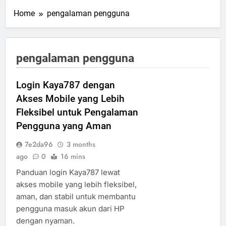
Home
pengalaman pengguna
pengalaman pengguna
Login Kaya787 dengan
Akses Mobile yang Lebih
Fleksibel untuk Pengalaman
Pengguna yang Aman
7e2da96
3 months
ago
0
16 mins
Panduan login Kaya787 lewat
akses mobile yang lebih fleksibel,
aman, dan stabil untuk membantu
pengguna masuk akun dari HP
dengan nyaman.