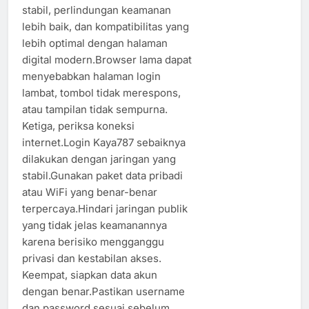
stabil, perlindungan keamanan
lebih baik, dan kompatibilitas yang
lebih optimal dengan halaman
digital modern.Browser lama dapat
menyebabkan halaman login
lambat, tombol tidak merespons,
atau tampilan tidak sempurna.
Ketiga, periksa koneksi
internet.Login Kaya787 sebaiknya
dilakukan dengan jaringan yang
stabil.Gunakan paket data pribadi
atau WiFi yang benar-benar
terpercaya.Hindari jaringan publik
yang tidak jelas keamanannya
karena berisiko mengganggu
privasi dan kestabilan akses.
Keempat, siapkan data akun
dengan benar.Pastikan username
dan password sesuai sebelum