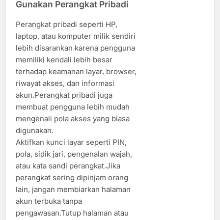
Gunakan Perangkat Pribadi
Perangkat pribadi seperti HP,
laptop, atau komputer milik sendiri
lebih disarankan karena pengguna
memiliki kendali lebih besar
terhadap keamanan layar, browser,
riwayat akses, dan informasi
akun.Perangkat pribadi juga
membuat pengguna lebih mudah
mengenali pola akses yang biasa
digunakan.
Aktifkan kunci layar seperti PIN,
pola, sidik jari, pengenalan wajah,
atau kata sandi perangkat.Jika
perangkat sering dipinjam orang
lain, jangan membiarkan halaman
akun terbuka tanpa
pengawasan.Tutup halaman atau