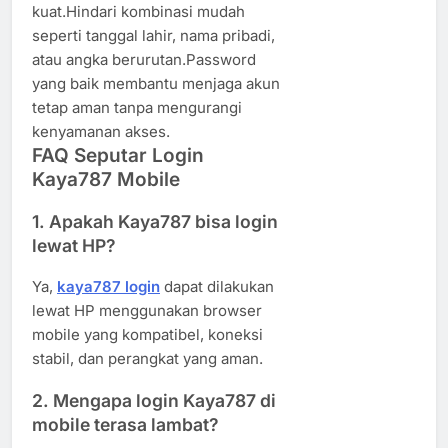
kuat.Hindari kombinasi mudah
seperti tanggal lahir, nama pribadi,
atau angka berurutan.Password
yang baik membantu menjaga akun
tetap aman tanpa mengurangi
kenyamanan akses.
FAQ Seputar Login
Kaya787 Mobile
1. Apakah Kaya787 bisa login
lewat HP?
Ya,
kaya787 login
dapat dilakukan
lewat HP menggunakan browser
mobile yang kompatibel, koneksi
stabil, dan perangkat yang aman.
2. Mengapa login Kaya787 di
mobile terasa lambat?