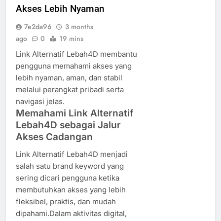
Akses Lebih Nyaman
7e2da96
3 months
ago
0
19 mins
Link Alternatif Lebah4D membantu
pengguna memahami akses yang
lebih nyaman, aman, dan stabil
melalui perangkat pribadi serta
navigasi jelas.
Memahami Link Alternatif
Lebah4D sebagai Jalur
Akses Cadangan
Link Alternatif Lebah4D menjadi
salah satu brand keyword yang
sering dicari pengguna ketika
membutuhkan akses yang lebih
fleksibel, praktis, dan mudah
dipahami.Dalam aktivitas digital,