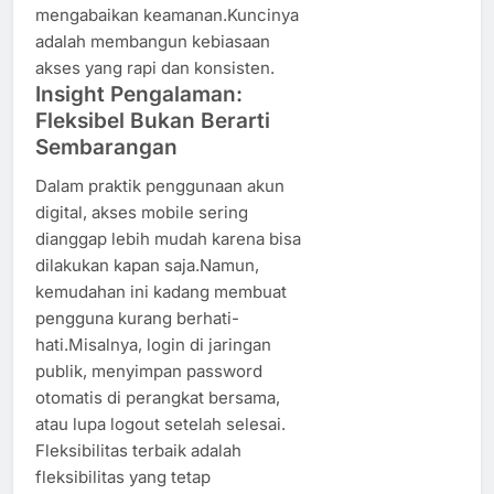
mengabaikan keamanan.Kuncinya
adalah membangun kebiasaan
akses yang rapi dan konsisten.
Insight Pengalaman:
Fleksibel Bukan Berarti
Sembarangan
Dalam praktik penggunaan akun
digital, akses mobile sering
dianggap lebih mudah karena bisa
dilakukan kapan saja.Namun,
kemudahan ini kadang membuat
pengguna kurang berhati-
hati.Misalnya, login di jaringan
publik, menyimpan password
otomatis di perangkat bersama,
atau lupa logout setelah selesai.
Fleksibilitas terbaik adalah
fleksibilitas yang tetap