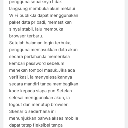
pengguna sebaiknya tidak
langsung membuka akun melalui
WiFi publik.Ia dapat menggunakan
paket data pribadi, memastikan
sinyal stabil, lalu membuka
browser terbaru.
Setelah halaman login terbuka,
pengguna memasukkan data akun
secara perlahan.Ia memeriksa
kembali password sebelum
menekan tombol masuk.Jika ada
verifikasi, ia menyelesaikannya
secara mandiri tanpa membagikan
kode kepada siapa pun.Setelah
selesai menggunakan akun, ia
logout dan menutup browser.
Skenario sederhana ini
menunjukkan bahwa akses mobile
dapat tetap fleksibel tanpa