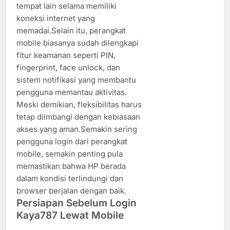
tempat lain selama memiliki
koneksi internet yang
memadai.Selain itu, perangkat
mobile biasanya sudah dilengkapi
fitur keamanan seperti PIN,
fingerprint, face unlock, dan
sistem notifikasi yang membantu
pengguna memantau aktivitas.
Meski demikian, fleksibilitas harus
tetap diimbangi dengan kebiasaan
akses yang aman.Semakin sering
pengguna login dari perangkat
mobile, semakin penting pula
memastikan bahwa HP berada
dalam kondisi terlindungi dan
browser berjalan dengan baik.
Persiapan Sebelum Login
Kaya787 Lewat Mobile