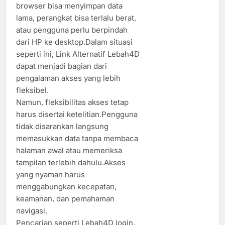
browser bisa menyimpan data
lama, perangkat bisa terlalu berat,
atau pengguna perlu berpindah
dari HP ke desktop.Dalam situasi
seperti ini, Link Alternatif Lebah4D
dapat menjadi bagian dari
pengalaman akses yang lebih
fleksibel.
Namun, fleksibilitas akses tetap
harus disertai ketelitian.Pengguna
tidak disarankan langsung
memasukkan data tanpa membaca
halaman awal atau memeriksa
tampilan terlebih dahulu.Akses
yang nyaman harus
menggabungkan kecepatan,
keamanan, dan pemahaman
navigasi.
Pencarian seperti Lebah4D login,