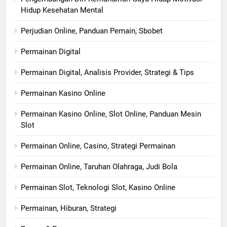
Hidup Kesehatan Mental
Perjudian Online, Panduan Pemain, Sbobet
Permainan Digital
Permainan Digital, Analisis Provider, Strategi & Tips
Permainan Kasino Online
Permainan Kasino Online, Slot Online, Panduan Mesin
Slot
Permainan Online, Casino, Strategi Permainan
Permainan Online, Taruhan Olahraga, Judi Bola
Permainan Slot, Teknologi Slot, Kasino Online
Permainan, Hiburan, Strategi