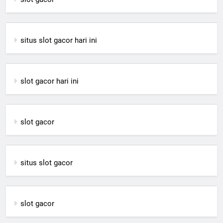
situs slot gacor hari ini
slot gacor hari ini
slot gacor
situs slot gacor
slot gacor