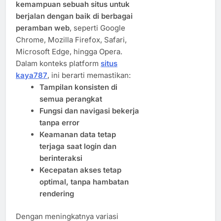
kemampuan sebuah situs untuk
berjalan dengan baik di berbagai
peramban web
, seperti Google
Chrome, Mozilla Firefox, Safari,
Microsoft Edge, hingga Opera.
Dalam konteks platform
situs
kaya787
, ini berarti memastikan:
Tampilan konsisten di
semua perangkat
Fungsi dan navigasi bekerja
tanpa error
Keamanan data tetap
terjaga saat login dan
berinteraksi
Kecepatan akses tetap
optimal, tanpa hambatan
rendering
Dengan meningkatnya variasi