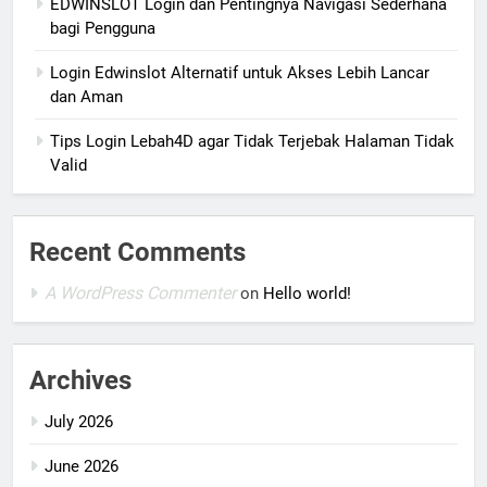
EDWINSLOT Login dan Pentingnya Navigasi Sederhana
bagi Pengguna
Login Edwinslot Alternatif untuk Akses Lebih Lancar
dan Aman
Tips Login Lebah4D agar Tidak Terjebak Halaman Tidak
Valid
Recent Comments
A WordPress Commenter
on
Hello world!
Archives
July 2026
June 2026