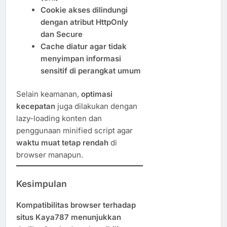
Cookie akses dilindungi
dengan atribut HttpOnly
dan Secure
Cache diatur agar tidak
menyimpan informasi
sensitif di perangkat umum
Selain keamanan,
optimasi
kecepatan
juga dilakukan dengan
lazy-loading konten dan
penggunaan minified script agar
waktu muat tetap rendah
di
browser manapun.
Kesimpulan
Kompatibilitas browser terhadap
situs Kaya787 menunjukkan