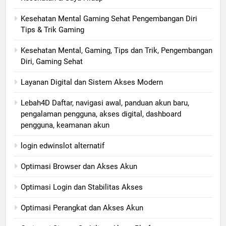
Kesehatan Mental Gaming Sehat Pengembangan Diri
Tips & Trik Gaming
Kesehatan Mental, Gaming, Tips dan Trik, Pengembangan
Diri, Gaming Sehat
Layanan Digital dan Sistem Akses Modern
Lebah4D Daftar, navigasi awal, panduan akun baru,
pengalaman pengguna, akses digital, dashboard
pengguna, keamanan akun
login edwinslot alternatif
Optimasi Browser dan Akses Akun
Optimasi Login dan Stabilitas Akses
Optimasi Perangkat dan Akses Akun