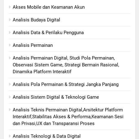
Akses Mobile dan Keamanan Akun
Analisis Budaya Digital
Analisis Data & Perilaku Pengguna
Analisis Permainan​
Analisis Permainan Digital, Studi Pola Permainan,
Observasi Sistem Game, Strategi Bermain Rasional,
Dinamika Platform Interaktif
Analisis Pola Permainan & Strategi Jangka Panjang
Analisis Sistem Digital & Teknologi Game
Analisis Teknis Permainan Digital,Arsitektur Platform
Interaktif,Stabilitas Akses & Performa,Keamanan Sesi
dan Privasi,UX dan Transparansi Proses
Analisis Teknologi & Data Digital