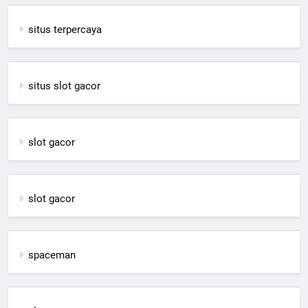
situs terpercaya
situs slot gacor
slot gacor
slot gacor
spaceman