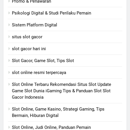
Promo & Penawaran
Psikologi Digital & Studi Perilaku Pemain
Sistem Platform Digital
situs slot gacor
slot gacor hari ini
Slot Gacor, Game Slot, Tips Slot
slot online resmi terpercaya
Slot Online Terbaru Rekomendasi Situs Slot Update
Game Slot Dunia iGaming Tips & Panduan Slot Slot
Gacor Indonesia
Slot Online, Game Kasino, Strategi Gaming, Tips
Bermain, Hiburan Digital
Slot Online, Judi Online, Panduan Pemain