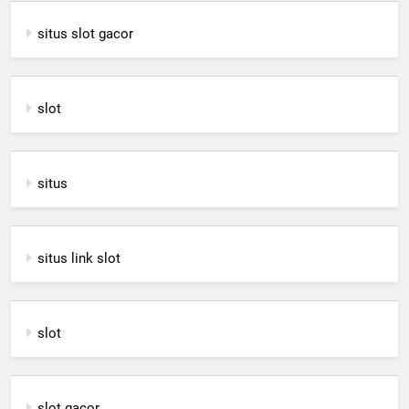
situs slot gacor
slot
situs
situs link slot
slot
slot gacor