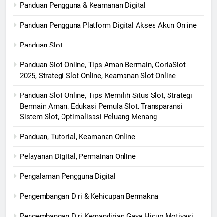
Panduan Pengguna & Keamanan Digital
Panduan Pengguna Platform Digital Akses Akun Online
Panduan Slot
Panduan Slot Online, Tips Aman Bermain, CorlaSlot
2025, Strategi Slot Online, Keamanan Slot Online
Panduan Slot Online, Tips Memilih Situs Slot, Strategi
Bermain Aman, Edukasi Pemula Slot, Transparansi
Sistem Slot, Optimalisasi Peluang Menang
Panduan, Tutorial, Keamanan Online
Pelayanan Digital, Permainan Online
Pengalaman Pengguna Digital
Pengembangan Diri & Kehidupan Bermakna
Pengembangan Diri Kemandirian Gaya Hidup Motivasi