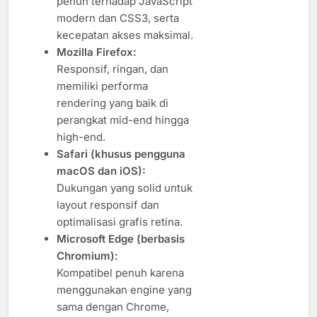
penuh terhadap JavaScript
modern dan CSS3, serta
kecepatan akses maksimal.
Mozilla Firefox:
Responsif, ringan, dan
memiliki performa
rendering yang baik di
perangkat mid-end hingga
high-end.
Safari (khusus pengguna
macOS dan iOS):
Dukungan yang solid untuk
layout responsif dan
optimalisasi grafis retina.
Microsoft Edge (berbasis
Chromium):
Kompatibel penuh karena
menggunakan engine yang
sama dengan Chrome,