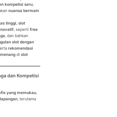
n kompetisi seru
,
takan
nuansa bermain
as tinggi
,
slot
inovatif
, seperti
free
aga
, dan bahkan
gulan slot dengan
serta
rekomendasi
 menang
di
slot
aga dan Kompetisi
afis yang memukau
,
 lapangan
, terutama