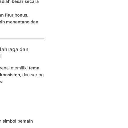
diah besar secara
n fitur bonus
,
bih menantang dan
lahraga dan
l
kenal memiliki
tema
konsisten
, dan sering
s
:
an
simbol pemain
.