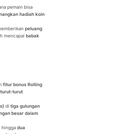
ana pemain bisa
nangkan hadiah koin
memberikan
peluang
lih mencapai
babak
an
fitur bonus Rolling
urut-turut
s)
di
tiga gulungan
ngan besar dalam
 hingga
dua