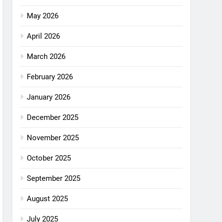
May 2026
April 2026
March 2026
February 2026
January 2026
December 2025
November 2025
October 2025
September 2025
August 2025
July 2025