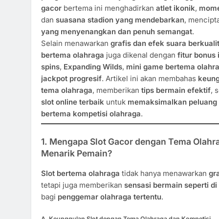
gacor
bertema ini menghadirkan
atlet ikonik
,
mome
dan
suasana stadion yang mendebarkan
, mencip
yang menyenangkan dan penuh semangat
.
Selain menawarkan
grafis dan efek suara berkualit
bertema olahraga
juga dikenal dengan
fitur bonus 
spins
,
Expanding Wilds
,
mini game bertema olahr
jackpot progresif
. Artikel ini akan membahas
keung
tema olahraga
, memberikan
tips bermain efektif
, 
slot online terbaik
untuk
memaksimalkan peluang
bertema kompetisi olahraga
.
1. Mengapa Slot Gacor dengan Tema Olahr
Menarik Pemain?
Slot bertema olahraga
tidak hanya menawarkan
gr
tetapi juga memberikan
sensasi bermain seperti di
bagi
penggemar olahraga tertentu
.
A. Keunggulan Slot dengan Tema Olahraga dan Kompetisi