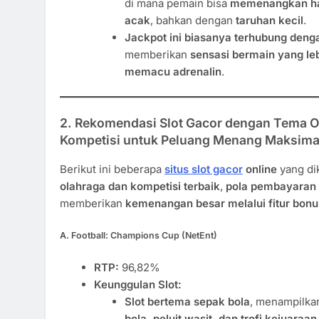
di mana pemain bisa
memenangkan ha
acak
, bahkan dengan
taruhan kecil
.
Jackpot ini biasanya terhubung denga
memberikan
sensasi bermain yang le
memacu adrenalin
.
2. Rekomendasi Slot Gacor dengan Tema O
Kompetisi untuk Peluang Menang Maksima
Berikut ini beberapa
situs slot gacor
online
yang di
olahraga dan kompetisi terbaik
,
pola pembayaran 
memberikan
kemenangan besar melalui fitur bonu
A. Football: Champions Cup (NetEnt)
RTP:
96,82%
Keunggulan Slot:
Slot bertema sepak bola
, menampilk
bola, peluit wasit, dan trofi kejuaraan