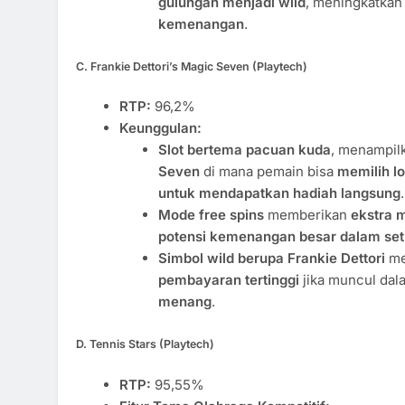
gulungan menjadi wild
, meningkatka
kemenangan
.
C. Frankie Dettori’s Magic Seven (Playtech)
RTP:
96,2%
Keunggulan:
Slot bertema pacuan kuda
, menampil
Seven
di mana pemain bisa
memilih lo
untuk mendapatkan hadiah langsung
.
Mode free spins
memberikan
ekstra m
potensi kemenangan besar dalam seti
Simbol wild berupa Frankie Dettori
me
pembayaran tertinggi
jika muncul da
menang
.
D. Tennis Stars (Playtech)
RTP:
95,55%