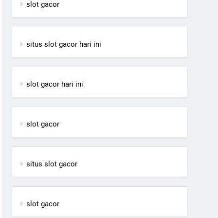
slot gacor
situs slot gacor hari ini
slot gacor hari ini
slot gacor
situs slot gacor
slot gacor