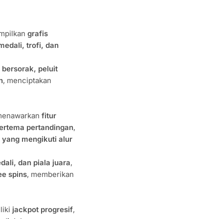
mpilkan
grafis
edali, trofi, dan
bersorak, peluit
n
, menciptakan
enawarkan
fitur
bertema pertandingan
,
yang mengikuti alur
ali, dan piala juara
,
ee spins
, memberikan
iki
jackpot progresif
,