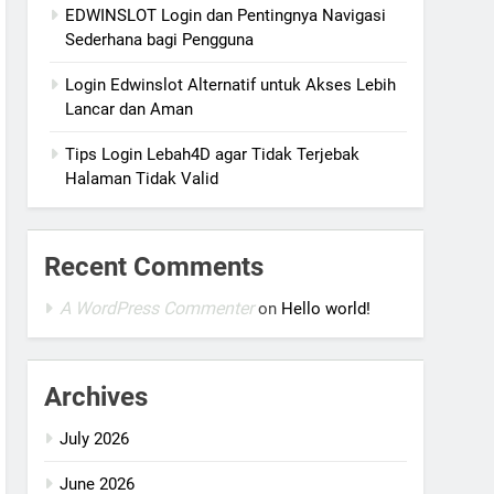
EDWINSLOT Login dan Pentingnya Navigasi
Sederhana bagi Pengguna
Login Edwinslot Alternatif untuk Akses Lebih
Lancar dan Aman
Tips Login Lebah4D agar Tidak Terjebak
Halaman Tidak Valid
Recent Comments
A WordPress Commenter
on
Hello world!
Archives
July 2026
June 2026