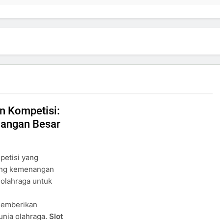
n Kompetisi:
nangan Besar
petisi yang
ang kemenangan
a olahraga untuk
emberikan
nia olahraga.
Slot