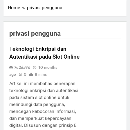
Home
privasi pengguna
privasi pengguna
Teknologi Enkripsi dan
Autentikasi pada Slot Online
7e2da96
10 months
ago
0
8 mins
Artikel ini membahas penerapan
teknologi enkripsi dan autentikasi
pada sistem slot online untuk
melindungi data pengguna,
mencegah kebocoran informasi,
dan memperkuat kepercayaan
digital. Disusun dengan prinsip E-