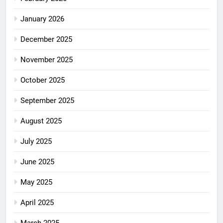
January 2026
December 2025
November 2025
October 2025
September 2025
August 2025
July 2025
June 2025
May 2025
April 2025