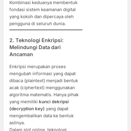
Kombinasi keduanya membentuk
fondasi sistem keamanan digital
yang kokoh dan dipercaya oleh
pengguna di seluruh dunia.
2. Teknologi Enkripsi:
Melindungi Data dari
Ancaman
Enkripsi merupakan proses
mengubah informasi yang dapat
dibaca (plaintext) menjadi bentuk
acak (ciphertext) menggunakan
algoritma matematis. Hanya pihak
yang memiliki
kunci dekripsi
(decryption key)
yang dapat
mengembalikan data ke bentuk
aslinya.
Dalam slot online, teknologi