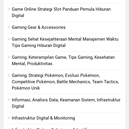
Game Online Strategi Slot Panduan Pemula Hiburan
Digital
Gaming Gear & Accessories
Gaming Sehat Kesejahteraan Mental Manajemen Waktu
Tips Gaming Hiburan Digital
Gaming, Keterampilan Game, Tips Gaming, Kesehatan
Mental, Produktivitas
Gaming, Strategi Pokémon, Evolusi Pokémon,
Competitive Pokémon, Battle Mechanics, Team Tactics,
Pokémon Unik
Informasi, Analisis Data, Keamanan Sistem, Infrastruktur
Digital
Infrastruktur Digital & Monitoring