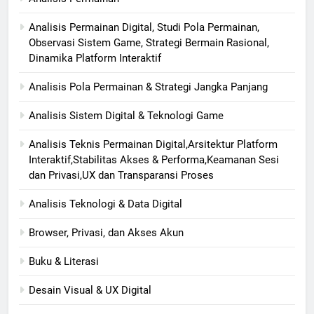
Analisis Permainan Digital, Studi Pola Permainan,
Observasi Sistem Game, Strategi Bermain Rasional,
Dinamika Platform Interaktif
Analisis Pola Permainan & Strategi Jangka Panjang
Analisis Sistem Digital & Teknologi Game
Analisis Teknis Permainan Digital,Arsitektur Platform
Interaktif,Stabilitas Akses & Performa,Keamanan Sesi
dan Privasi,UX dan Transparansi Proses
Analisis Teknologi & Data Digital
Browser, Privasi, dan Akses Akun
Buku & Literasi
Desain Visual & UX Digital