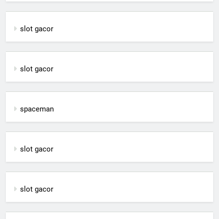
slot gacor
slot gacor
spaceman
slot gacor
slot gacor