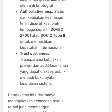
oleh ahli kriptografi.
Authoritativeness:
Sistem
dan kebijakan keamanan
telah disertifikasi oleh
lembaga seperti
ISO/IEC
27001
atau
SOC 2 Type II
untuk memastikan
kepatuhan internasional.
Trustworthiness:
Transparansi kebijakan
privasi dan audit keamanan
yang dapat diakses publik
menjadi bukti nyata
keandalan sistem.
Pendekatan ini tidak hanya
meningkatkan keamanan teknis,
tetapi juga membangun