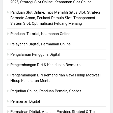
2025, Strategi Slot Online, Keamanan Slot Online
Panduan Slot Online, Tips Memilih Situs Slot, Strategi
Bermain Aman, Edukasi Pemula Slot, Transparansi
Sistem Slot, Optimalisasi Peluang Menang
Panduan, Tutorial, Keamanan Online
Pelayanan Digital, Permainan Online
Pengalaman Pengguna Digital
Pengembangan Diri & Kehidupan Bermakna
Pengembangan Diri Kemandirian Gaya Hidup Motivasi
Hidup Kesehatan Mental
Perjudian Online, Panduan Pemain, Sbobet
Permainan Digital
Permainan Digital, Analisis Provider, Strategi & Tips