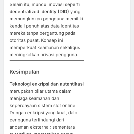
Selain itu, muncul inovasi seperti
decentralized identity (DID)
yang
memungkinkan pengguna memiliki
kendali penuh atas data identitas
mereka tanpa bergantung pada
otoritas pusat. Konsep ini
memperkuat keamanan sekaligus
meningkatkan privasi pengguna.
Kesimpulan
Teknologi enkripsi dan autentikasi
merupakan pilar utama dalam
menjaga keamanan dan
kepercayaan sistem slot online.
Dengan enkripsi yang kuat, data
pengguna terlindungi dari
ancaman eksternal; sementara