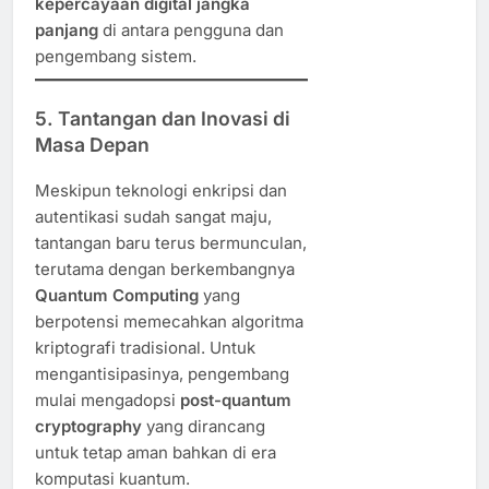
kepercayaan digital jangka
panjang
di antara pengguna dan
pengembang sistem.
5. Tantangan dan Inovasi di
Masa Depan
Meskipun teknologi enkripsi dan
autentikasi sudah sangat maju,
tantangan baru terus bermunculan,
terutama dengan berkembangnya
Quantum Computing
yang
berpotensi memecahkan algoritma
kriptografi tradisional. Untuk
mengantisipasinya, pengembang
mulai mengadopsi
post-quantum
cryptography
yang dirancang
untuk tetap aman bahkan di era
komputasi kuantum.