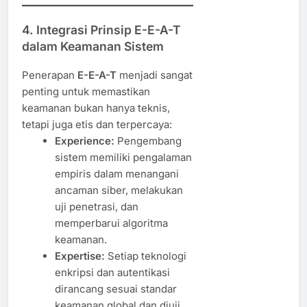
4. Integrasi Prinsip E-E-A-T
dalam Keamanan Sistem
Penerapan
E-E-A-T
menjadi sangat
penting untuk memastikan
keamanan bukan hanya teknis,
tetapi juga etis dan terpercaya:
Experience:
Pengembang
sistem memiliki pengalaman
empiris dalam menangani
ancaman siber, melakukan
uji penetrasi, dan
memperbarui algoritma
keamanan.
Expertise:
Setiap teknologi
enkripsi dan autentikasi
dirancang sesuai standar
keamanan global dan diuji