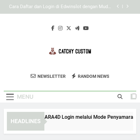
Skip
EDWINSLOT Login dan Pentingnya Navigasi
to
Sederhana bagi Pengguna
content
Login Edwinslot Alternatif untuk Akses Lebih
Lancar dan Aman
Cara Membuka TIARA4D Login melalui Mode
Penyamaran
Cara Daftar dan Login di Edwinslot dengan Mudah
untuk Pengguna Baru
EDWINSLOT Login dan Pentingnya Navigasi
Sederhana bagi Pengguna
Catchy Custom
Dapatkan T-Shirt Dan Merchandise Unik
Login Edwinslot Alternatif untuk Akses Lebih
NEWSLETTER
RANDOM NEWS
Lancar dan Aman
Dengan Desain Kustom Dari Catchy
Custom.
MENU
ara Membuka TIARA4D Login melalui Mode Penyamaran
HEADLINES
Month Ago