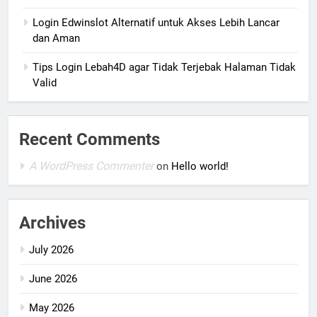
Login Edwinslot Alternatif untuk Akses Lebih Lancar
dan Aman
Tips Login Lebah4D agar Tidak Terjebak Halaman Tidak
Valid
Recent Comments
A WordPress Commenter
on
Hello world!
Archives
July 2026
June 2026
May 2026