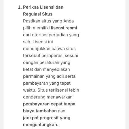
Periksa Lisensi dan
Regulasi Situs
Pastikan situs yang Anda
pilih memiliki
lisensi resmi
dari otoritas perjudian yang
sah. Lisensi ini
menunjukkan bahwa situs
tersebut beroperasi sesuai
dengan peraturan yang
ketat dan menyediakan
permainan yang adil serta
pembayaran yang tepat
waktu. Situs terlisensi lebih
cenderung menawarkan
pembayaran cepat tanpa
biaya tambahan
dan
jackpot progresif yang
menguntungkan
.