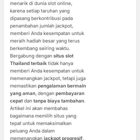
menarik di dunia slot online,
karena setiap taruhan yang
dipasang berkontribusi pada
penambahan jumlah jackpot,
memberi Anda kesempatan untuk
meraih hadiah besar yang terus
berkembang seiring waktu.
Bergabung dengan
situs slot
Thailand terbaik
tidak hanya
memberi Anda kesempatan untuk
memenangkan jackpot, tetapi juga
memastikan
pengalaman bermain
yang aman
, dengan
pembayaran
cepat
dan
tanpa biaya tambahan
.
Artikel ini akan membahas
bagaimana memilih situs yang
tepat untuk memaksimalkan
peluang Anda dalam
memenangkan
jackpot progresif
.