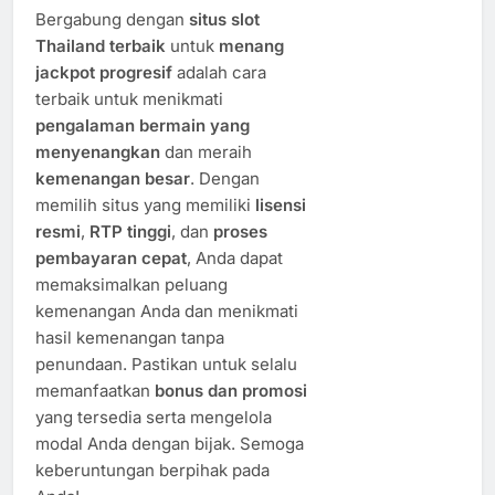
Bergabung dengan
situs slot
Thailand terbaik
untuk
menang
jackpot progresif
adalah cara
terbaik untuk menikmati
pengalaman bermain yang
menyenangkan
dan meraih
kemenangan besar
. Dengan
memilih situs yang memiliki
lisensi
resmi
,
RTP tinggi
, dan
proses
pembayaran cepat
, Anda dapat
memaksimalkan peluang
kemenangan Anda dan menikmati
hasil kemenangan tanpa
penundaan. Pastikan untuk selalu
memanfaatkan
bonus dan promosi
yang tersedia serta mengelola
modal Anda dengan bijak. Semoga
keberuntungan berpihak pada