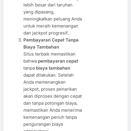
lebih besar dari taruhan
yang dipasang,
meningkatkan peluang Anda
untuk meraih kemenangan
dan jackpot progresif.
Pembayaran Cepat Tanpa
Biaya Tambahan
Situs terbaik memastikan
bahwa
pembayaran cepat
tanpa
biaya tambahan
dapat dilakukan. Setelah
Anda memenangkan
jackpot, proses penarikan
akan diproses dengan cepat
dan tanpa potongan biaya,
memastikan Anda menerima
kemenangan penuh tanpa
pengurangan biaya