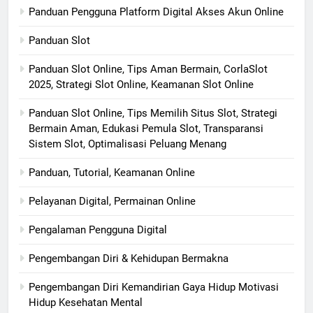
Panduan Pengguna Platform Digital Akses Akun Online
Panduan Slot
Panduan Slot Online, Tips Aman Bermain, CorlaSlot
2025, Strategi Slot Online, Keamanan Slot Online
Panduan Slot Online, Tips Memilih Situs Slot, Strategi
Bermain Aman, Edukasi Pemula Slot, Transparansi
Sistem Slot, Optimalisasi Peluang Menang
Panduan, Tutorial, Keamanan Online
Pelayanan Digital, Permainan Online
Pengalaman Pengguna Digital
Pengembangan Diri & Kehidupan Bermakna
Pengembangan Diri Kemandirian Gaya Hidup Motivasi
Hidup Kesehatan Mental