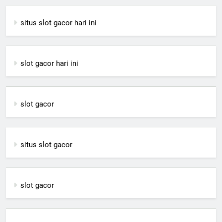
situs slot gacor hari ini
slot gacor hari ini
slot gacor
situs slot gacor
slot gacor