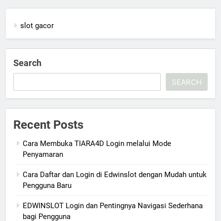
slot gacor
Search
SEARCH
Recent Posts
Cara Membuka TIARA4D Login melalui Mode
Penyamaran
Cara Daftar dan Login di Edwinslot dengan Mudah untuk
Pengguna Baru
EDWINSLOT Login dan Pentingnya Navigasi Sederhana
bagi Pengguna