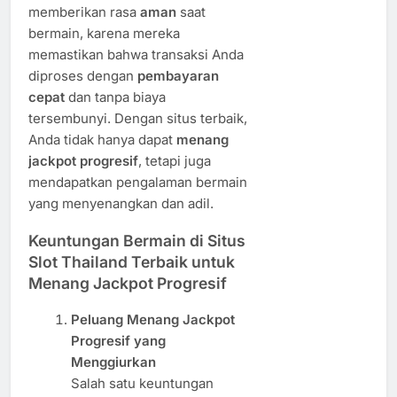
memberikan rasa
aman
saat
bermain, karena mereka
memastikan bahwa transaksi Anda
diproses dengan
pembayaran
cepat
dan tanpa biaya
tersembunyi. Dengan situs terbaik,
Anda tidak hanya dapat
menang
jackpot progresif
, tetapi juga
mendapatkan pengalaman bermain
yang menyenangkan dan adil.
Keuntungan Bermain di Situs
Slot Thailand Terbaik untuk
Menang Jackpot Progresif
Peluang Menang Jackpot
Progresif yang
Menggiurkan
Salah satu keuntungan