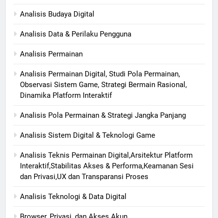
Analisis Budaya Digital
Analisis Data & Perilaku Pengguna
Analisis Permainan​
Analisis Permainan Digital, Studi Pola Permainan,
Observasi Sistem Game, Strategi Bermain Rasional,
Dinamika Platform Interaktif
Analisis Pola Permainan & Strategi Jangka Panjang
Analisis Sistem Digital & Teknologi Game
Analisis Teknis Permainan Digital,Arsitektur Platform
Interaktif,Stabilitas Akses & Performa,Keamanan Sesi
dan Privasi,UX dan Transparansi Proses
Analisis Teknologi & Data Digital
Browser, Privasi, dan Akses Akun