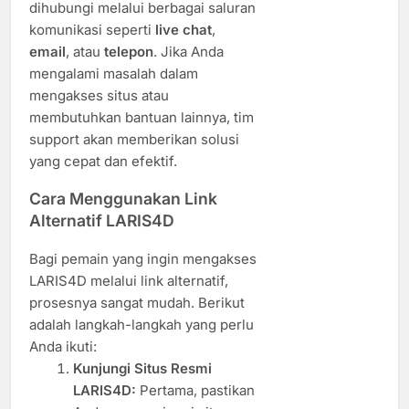
dihubungi melalui berbagai saluran
komunikasi seperti
live chat
,
email
, atau
telepon
. Jika Anda
mengalami masalah dalam
mengakses situs atau
membutuhkan bantuan lainnya, tim
support akan memberikan solusi
yang cepat dan efektif.
Cara Menggunakan Link
Alternatif LARIS4D
Bagi pemain yang ingin mengakses
LARIS4D melalui link alternatif,
prosesnya sangat mudah. Berikut
adalah langkah-langkah yang perlu
Anda ikuti:
Kunjungi Situs Resmi
LARIS4D:
Pertama, pastikan