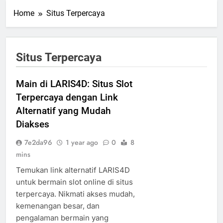
Home
Situs Terpercaya
Situs Terpercaya
Main di LARIS4D: Situs Slot
Terpercaya dengan Link
Alternatif yang Mudah
Diakses
7e2da96
1 year ago
0
8
mins
Temukan link alternatif LARIS4D
untuk bermain slot online di situs
terpercaya. Nikmati akses mudah,
kemenangan besar, dan
pengalaman bermain yang