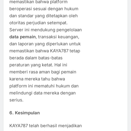
memastikan bahwa platform
beroperasi sesuai dengan hukum
dan standar yang ditetapkan oleh
otoritas perjudian setempat.
Server ini mendukung pengelolaan
data pemain
, transaksi keuangan,
dan laporan yang diperlukan untuk
memastikan bahwa KAYA787 tetap
berada dalam batas-batas
peraturan yang ketat. Hal ini
memberi rasa aman bagi pemain
karena mereka tahu bahwa
platform ini mematuhi hukum dan
melindungi data mereka dengan
serius.
6.
Kesimpulan
KAYA787 telah berhasil menjadikan