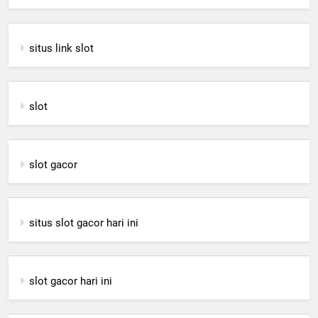
situs link slot
slot
slot gacor
situs slot gacor hari ini
slot gacor hari ini