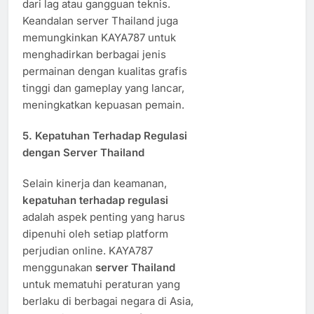
dari lag atau gangguan teknis.
Keandalan server Thailand juga
memungkinkan KAYA787 untuk
menghadirkan berbagai jenis
permainan dengan kualitas grafis
tinggi dan gameplay yang lancar,
meningkatkan kepuasan pemain.
5.
Kepatuhan Terhadap Regulasi
dengan Server Thailand
Selain kinerja dan keamanan,
kepatuhan terhadap regulasi
adalah aspek penting yang harus
dipenuhi oleh setiap platform
perjudian online. KAYA787
menggunakan
server Thailand
untuk mematuhi peraturan yang
berlaku di berbagai negara di Asia,