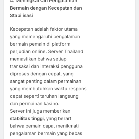
4.
Meningkatkan Pengalaman
Bermain dengan Kecepatan dan
Stabilisasi
Kecepatan adalah faktor utama
yang memengaruhi pengalaman
bermain pemain di platform
perjudian online. Server Thailand
memastikan bahwa setiap
transaksi dan interaksi pengguna
diproses dengan cepat, yang
sangat penting dalam permainan
yang membutuhkan waktu respons
cepat seperti taruhan langsung
dan permainan kasino.
Server ini juga memberikan
stabilitas tinggi
, yang berarti
bahwa pemain dapat menikmati
pengalaman bermain yang bebas