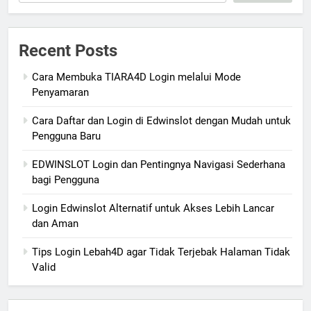
Recent Posts
Cara Membuka TIARA4D Login melalui Mode
Penyamaran
Cara Daftar dan Login di Edwinslot dengan Mudah untuk
Pengguna Baru
EDWINSLOT Login dan Pentingnya Navigasi Sederhana
bagi Pengguna
Login Edwinslot Alternatif untuk Akses Lebih Lancar
dan Aman
Tips Login Lebah4D agar Tidak Terjebak Halaman Tidak
Valid