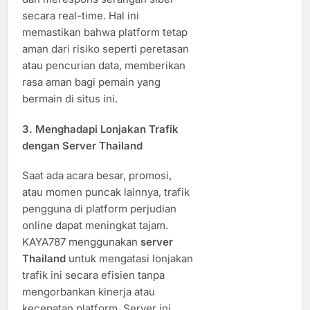
secara real-time. Hal ini
memastikan bahwa platform tetap
aman dari risiko seperti peretasan
atau pencurian data, memberikan
rasa aman bagi pemain yang
bermain di situs ini.
3.
Menghadapi Lonjakan Trafik
dengan Server Thailand
Saat ada acara besar, promosi,
atau momen puncak lainnya, trafik
pengguna di platform perjudian
online dapat meningkat tajam.
KAYA787 menggunakan
server
Thailand
untuk mengatasi lonjakan
trafik ini secara efisien tanpa
mengorbankan kinerja atau
kecepatan platform. Server ini