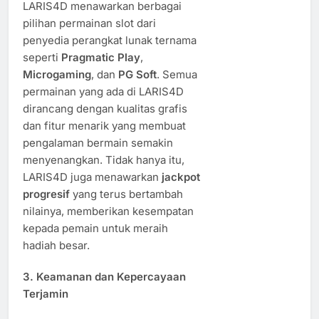
LARIS4D menawarkan berbagai
pilihan permainan slot dari
penyedia perangkat lunak ternama
seperti
Pragmatic Play
,
Microgaming
, dan
PG Soft
. Semua
permainan yang ada di LARIS4D
dirancang dengan kualitas grafis
dan fitur menarik yang membuat
pengalaman bermain semakin
menyenangkan. Tidak hanya itu,
LARIS4D juga menawarkan
jackpot
progresif
yang terus bertambah
nilainya, memberikan kesempatan
kepada pemain untuk meraih
hadiah besar.
3. Keamanan dan Kepercayaan
Terjamin