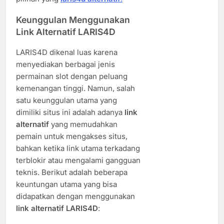
Keunggulan Menggunakan
Link Alternatif LARIS4D
LARIS4D dikenal luas karena
menyediakan berbagai jenis
permainan slot dengan peluang
kemenangan tinggi. Namun, salah
satu keunggulan utama yang
dimiliki situs ini adalah adanya
link
alternatif
yang memudahkan
pemain untuk mengakses situs,
bahkan ketika link utama terkadang
terblokir atau mengalami gangguan
teknis. Berikut adalah beberapa
keuntungan utama yang bisa
didapatkan dengan menggunakan
link alternatif LARIS4D
: