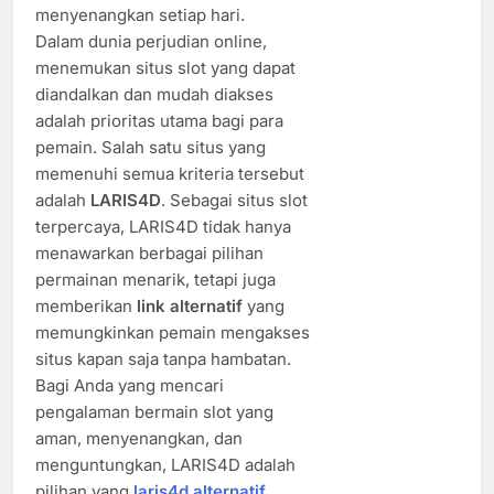
menyenangkan setiap hari.
Dalam dunia perjudian online,
menemukan situs slot yang dapat
diandalkan dan mudah diakses
adalah prioritas utama bagi para
pemain. Salah satu situs yang
memenuhi semua kriteria tersebut
adalah
LARIS4D
. Sebagai situs slot
terpercaya, LARIS4D tidak hanya
menawarkan berbagai pilihan
permainan menarik, tetapi juga
memberikan
link alternatif
yang
memungkinkan pemain mengakses
situs kapan saja tanpa hambatan.
Bagi Anda yang mencari
pengalaman bermain slot yang
aman, menyenangkan, dan
menguntungkan, LARIS4D adalah
pilihan yang
laris4d alternatif
.