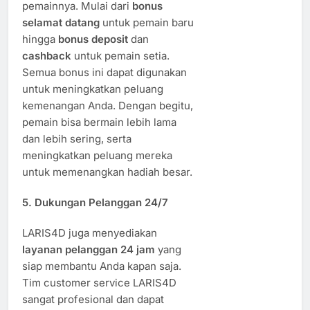
pemainnya. Mulai dari
bonus
selamat datang
untuk pemain baru
hingga
bonus deposit
dan
cashback
untuk pemain setia.
Semua bonus ini dapat digunakan
untuk meningkatkan peluang
kemenangan Anda. Dengan begitu,
pemain bisa bermain lebih lama
dan lebih sering, serta
meningkatkan peluang mereka
untuk memenangkan hadiah besar.
5. Dukungan Pelanggan 24/7
LARIS4D juga menyediakan
layanan pelanggan 24 jam
yang
siap membantu Anda kapan saja.
Tim customer service LARIS4D
sangat profesional dan dapat