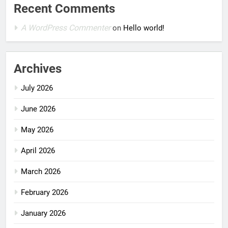
Recent Comments
A WordPress Commenter
on
Hello world!
Archives
July 2026
June 2026
May 2026
April 2026
March 2026
February 2026
January 2026