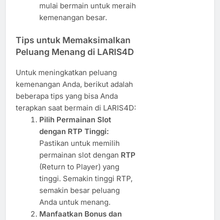
mulai bermain untuk meraih
kemenangan besar.
Tips untuk Memaksimalkan
Peluang Menang di LARIS4D
Untuk meningkatkan peluang
kemenangan Anda, berikut adalah
beberapa tips yang bisa Anda
terapkan saat bermain di LARIS4D:
Pilih Permainan Slot
dengan RTP Tinggi:
Pastikan untuk memilih
permainan slot dengan
RTP
(Return to Player) yang
tinggi. Semakin tinggi RTP,
semakin besar peluang
Anda untuk menang.
Manfaatkan Bonus dan