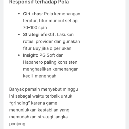
Responsif terhadap Pola
Ciri khas:
Pola kemenangan
teratur, fitur muncul setiap
70–100 spin
Strategi efektif:
Lakukan
rotasi provider dan gunakan
fitur Buy jika diperlukan
Insight:
PG Soft dan
Habanero paling konsisten
menghasilkan kemenangan
kecil-menengah
Banyak pemain menyebut minggu
ini sebagai waktu terbaik untuk
“grinding” karena game
menunjukkan kestabilan yang
memudahkan strategi jangka
panjang.