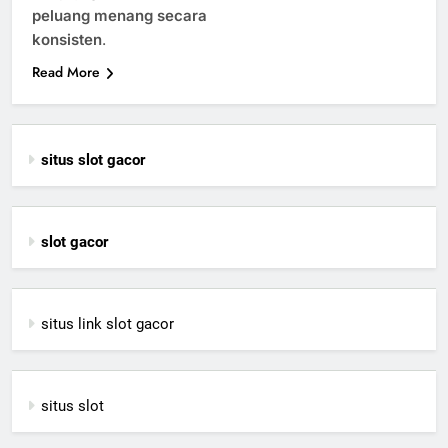
peluang menang secara
konsisten
.
Read More
situs slot gacor
slot gacor
situs link slot gacor
situs slot