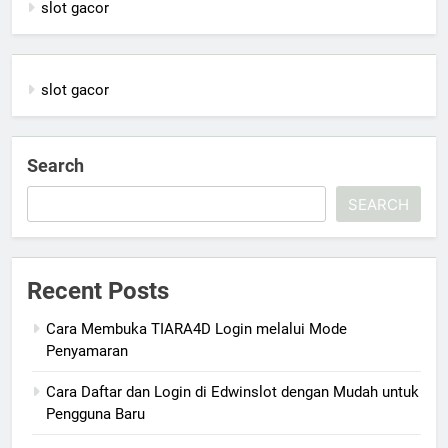
slot gacor
slot gacor
Search
SEARCH
Recent Posts
Cara Membuka TIARA4D Login melalui Mode
Penyamaran
Cara Daftar dan Login di Edwinslot dengan Mudah untuk
Pengguna Baru