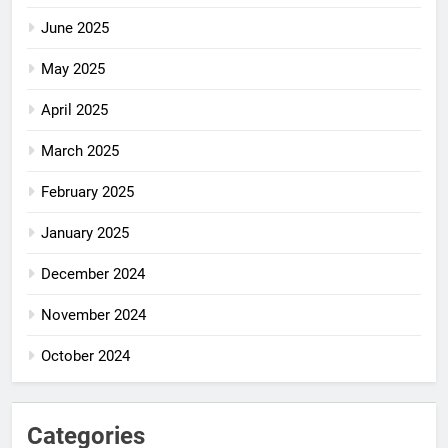
June 2025
May 2025
April 2025
March 2025
February 2025
January 2025
December 2024
November 2024
October 2024
Categories