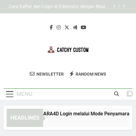
Skip
EDWINSLOT Login dan Pentingnya Navigasi
to
Sederhana bagi Pengguna
content
Login Edwinslot Alternatif untuk Akses Lebih
Lancar dan Aman
Cara Membuka TIARA4D Login melalui Mode
Penyamaran
Cara Daftar dan Login di Edwinslot dengan Mudah
untuk Pengguna Baru
EDWINSLOT Login dan Pentingnya Navigasi
Sederhana bagi Pengguna
Catchy Custom
Dapatkan T-Shirt Dan Merchandise Unik
Login Edwinslot Alternatif untuk Akses Lebih
NEWSLETTER
RANDOM NEWS
Lancar dan Aman
Dengan Desain Kustom Dari Catchy
Custom.
MENU
ara Membuka TIARA4D Login melalui Mode Penyamaran
HEADLINES
Weeks Ago