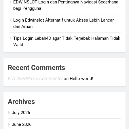
EDWINSLOT Login dan Pentingnya Navigasi Sederhana
bagi Pengguna
Login Edwinslot Alternatif untuk Akses Lebih Lancar
dan Aman
Tips Login Lebah4D agar Tidak Terjebak Halaman Tidak
Valid
Recent Comments
A WordPress Commenter
on
Hello world!
Archives
July 2026
June 2026