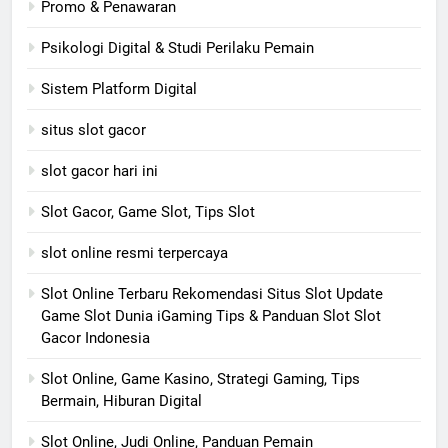
Promo & Penawaran
Psikologi Digital & Studi Perilaku Pemain
Sistem Platform Digital
situs slot gacor
slot gacor hari ini
Slot Gacor, Game Slot, Tips Slot
slot online resmi terpercaya
Slot Online Terbaru Rekomendasi Situs Slot Update
Game Slot Dunia iGaming Tips & Panduan Slot Slot
Gacor Indonesia
Slot Online, Game Kasino, Strategi Gaming, Tips
Bermain, Hiburan Digital
Slot Online, Judi Online, Panduan Pemain