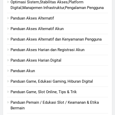
Optimasi Sistem,Stabilitas Akses,Platform
Digital,Manajemen Infrastruktur,Pengalaman Pengguna
Panduan Akses Alternatif
Panduan Akses Alternatif Akun
Panduan Akses Alternatif dan Kenyamanan Pengguna
Panduan Akses Harian dan Registrasi Akun
Panduan Akses Harian Digital
Panduan Akun
Panduan Game, Edukasi Gaming, Hiburan Digital
Panduan Game, Slot Online, Tips & Trik
Panduan Pemain / Edukasi Slot / Keamanan & Etika
Bermain