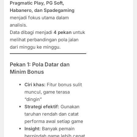
Pragmatic Play, PG Soft,
Habanero, dan Spadegaming
menjadi fokus utama dalam
analisis.
Data dibagi menjadi
4 pekan
untuk
melihat perbandingan pola jalan
dari minggu ke minggu.
Pekan 1: Pola Datar dan
Minim Bonus
Ciri khas:
Fitur bonus sulit
muncul, game terasa
“dingin”
Strategi efektif:
Gunakan
taruhan rendah dan catat
performa awal setiap game
Insight:
Banyak pemain
berpindah game lebih cepat