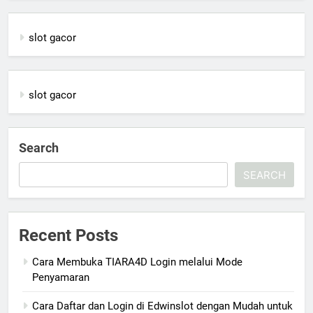
slot gacor
slot gacor
Search
SEARCH
Recent Posts
Cara Membuka TIARA4D Login melalui Mode
Penyamaran
Cara Daftar dan Login di Edwinslot dengan Mudah untuk