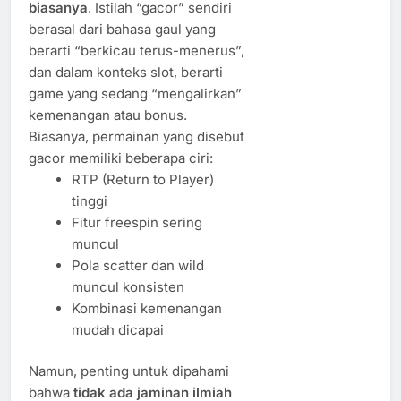
biasanya
. Istilah “gacor” sendiri
berasal dari bahasa gaul yang
berarti “berkicau terus-menerus”,
dan dalam konteks slot, berarti
game yang sedang “mengalirkan”
kemenangan atau bonus.
Biasanya, permainan yang disebut
gacor memiliki beberapa ciri:
RTP (Return to Player)
tinggi
Fitur freespin sering
muncul
Pola scatter dan wild
muncul konsisten
Kombinasi kemenangan
mudah dicapai
Namun, penting untuk dipahami
bahwa
tidak ada jaminan ilmiah