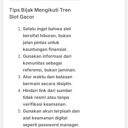
Tips Bijak Mengikuti Tren
Slot Gacor
Selalu ingat bahwa slot
bersifat hiburan, bukan
jalan pintas untuk
keuntungan finansial.
Gunakan informasi dari
komunitas sebagai
referensi, bukan jaminan.
Atur waktu dan batasan
bermain secara disiplin.
Hindari link dari sumber
tidak resmi atau tanpa
verifikasi keamanan.
Gunakan akun terpisah dan
alat keamanan digital
seperti password manager.