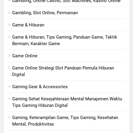
Gambling, Online Casino, Slot Machines, Kasino Online
Gambling, Slot Online, Permainan
Game & Hiburan
Game & Hiburan, Tips Gaming, Panduan Game, Taktik
Bermain, Karakter Game
Game Online
Game Online Strategi Slot Panduan Pemula Hiburan
Digital
Gaming Gear & Accessories
Gaming Sehat Kesejahteraan Mental Manajemen Waktu
Tips Gaming Hiburan Digital
Gaming, Keterampilan Game, Tips Gaming, Kesehatan
Mental, Produktivitas