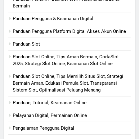
Bermain
Panduan Pengguna & Keamanan Digital
Panduan Pengguna Platform Digital Akses Akun Online
Panduan Slot
Panduan Slot Online, Tips Aman Bermain, CorlaSlot
2025, Strategi Slot Online, Keamanan Slot Online
Panduan Slot Online, Tips Memilih Situs Slot, Strategi
Bermain Aman, Edukasi Pemula Slot, Transparansi
Sistem Slot, Optimalisasi Peluang Menang
Panduan, Tutorial, Keamanan Online
Pelayanan Digital, Permainan Online
Pengalaman Pengguna Digital