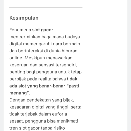
Kesimpulan
Fenomena
slot gacor
mencerminkan bagaimana budaya
digital memengaruhi cara bermain
dan berinteraksi di dunia hiburan
online. Meskipun menawarkan
keseruan dan sensasi tersendiri,
penting bagi pengguna untuk tetap
berpijak pada realita bahwa
tidak
ada slot yang benar-benar “pasti
menang”
.
Dengan pendekatan yang bijak,
kesadaran digital yang tinggi, serta
tidak terjebak dalam euforia
sesaat, pengguna bisa menikmati
tren slot gacor tanpa risiko