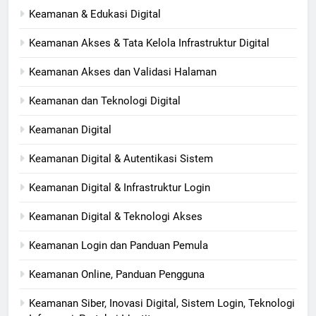
Keamanan & Edukasi Digital
Keamanan Akses & Tata Kelola Infrastruktur Digital
Keamanan Akses dan Validasi Halaman
Keamanan dan Teknologi Digital
Keamanan Digital
Keamanan Digital & Autentikasi Sistem
Keamanan Digital & Infrastruktur Login
Keamanan Digital & Teknologi Akses
Keamanan Login dan Panduan Pemula
Keamanan Online, Panduan Pengguna
Keamanan Siber, Inovasi Digital, Sistem Login, Teknologi