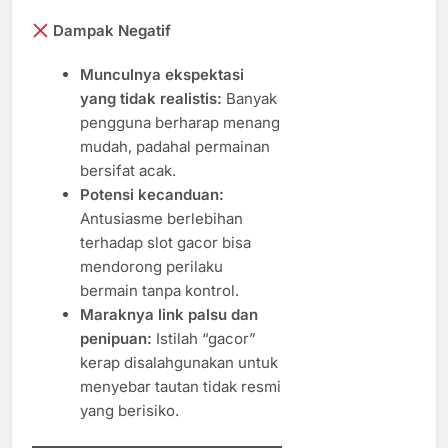
Dampak Negatif
Munculnya ekspektasi
yang tidak realistis:
Banyak
pengguna berharap menang
mudah, padahal permainan
bersifat acak.
Potensi kecanduan:
Antusiasme berlebihan
terhadap slot gacor bisa
mendorong perilaku
bermain tanpa kontrol.
Maraknya link palsu dan
penipuan:
Istilah “gacor”
kerap disalahgunakan untuk
menyebar tautan tidak resmi
yang berisiko.