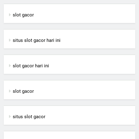
slot gacor
situs slot gacor hari ini
slot gacor hari ini
slot gacor
situs slot gacor