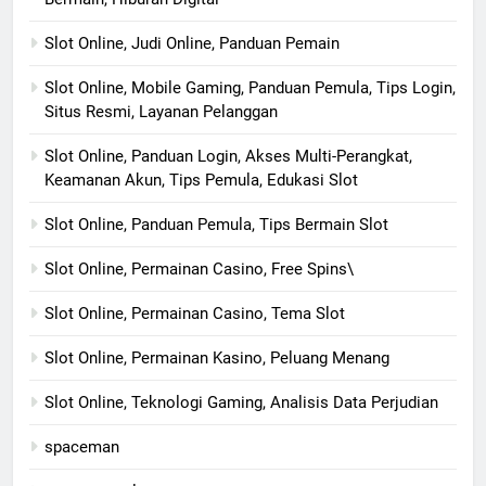
Slot Online, Judi Online, Panduan Pemain
Slot Online, Mobile Gaming, Panduan Pemula, Tips Login,
Situs Resmi, Layanan Pelanggan
Slot Online, Panduan Login, Akses Multi-Perangkat,
Keamanan Akun, Tips Pemula, Edukasi Slot
Slot Online, Panduan Pemula, Tips Bermain Slot
Slot Online, Permainan Casino, Free Spins\
Slot Online, Permainan Casino, Tema Slot
Slot Online, Permainan Kasino, Peluang Menang
Slot Online, Teknologi Gaming, Analisis Data Perjudian
spaceman