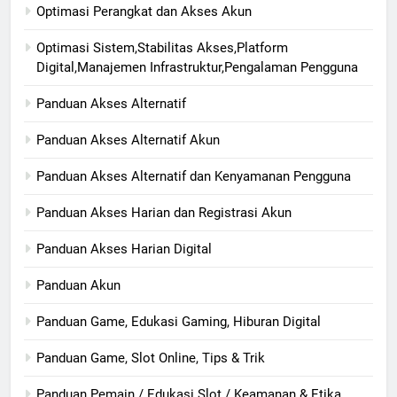
Optimasi Perangkat dan Akses Akun
Optimasi Sistem,Stabilitas Akses,Platform
Digital,Manajemen Infrastruktur,Pengalaman Pengguna
Panduan Akses Alternatif
Panduan Akses Alternatif Akun
Panduan Akses Alternatif dan Kenyamanan Pengguna
Panduan Akses Harian dan Registrasi Akun
Panduan Akses Harian Digital
Panduan Akun
Panduan Game, Edukasi Gaming, Hiburan Digital
Panduan Game, Slot Online, Tips & Trik
Panduan Pemain / Edukasi Slot / Keamanan & Etika