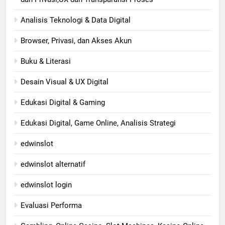
Analisis Teknologi & Data Digital
Browser, Privasi, dan Akses Akun
Buku & Literasi
Desain Visual & UX Digital
Edukasi Digital & Gaming
Edukasi Digital, Game Online, Analisis Strategi
edwinslot
edwinslot alternatif
edwinslot login
Evaluasi Performa