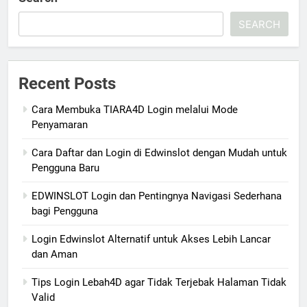
SEARCH
Recent Posts
Cara Membuka TIARA4D Login melalui Mode
Penyamaran
Cara Daftar dan Login di Edwinslot dengan Mudah untuk
Pengguna Baru
EDWINSLOT Login dan Pentingnya Navigasi Sederhana
bagi Pengguna
Login Edwinslot Alternatif untuk Akses Lebih Lancar
dan Aman
Tips Login Lebah4D agar Tidak Terjebak Halaman Tidak
Valid