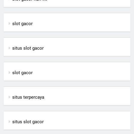
slot gacor
situs slot gacor
slot gacor
situs terpercaya
situs slot gacor