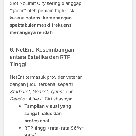
Slot NoLimit City sering dianggap
“gacor” oleh pemain high-risk
karena
potensi kemenangan
spektakuler meski frekuensi
menangnya rendah
.
6. NetEnt: Keseimbangan
antara Estetika dan RTP
Tinggi
NetEnt termasuk provider veteran
dengan judul terkenal seperti
Starburst
,
Gonzo’s Quest
, dan
Dead or Alive II
. Ciri khasnya:
Tampilan visual yang
sangat halus dan
profesional
RTP tinggi (rata-rata 96%–
98%)