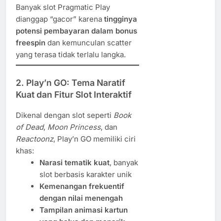
Banyak slot Pragmatic Play
dianggap “gacor” karena
tingginya
potensi pembayaran dalam bonus
freespin
dan kemunculan scatter
yang terasa tidak terlalu langka.
2. Play’n GO: Tema Naratif
Kuat dan Fitur Slot Interaktif
Dikenal dengan slot seperti
Book
of Dead
,
Moon Princess
, dan
Reactoonz
, Play’n GO memiliki ciri
khas:
Narasi tematik kuat
, banyak
slot berbasis karakter unik
Kemenangan frekuentif
dengan nilai menengah
Tampilan animasi kartun