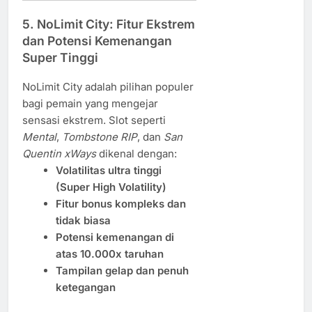
5. NoLimit City: Fitur Ekstrem
dan Potensi Kemenangan
Super Tinggi
NoLimit City adalah pilihan populer
bagi pemain yang mengejar
sensasi ekstrem. Slot seperti
Mental
,
Tombstone RIP
, dan
San
Quentin xWays
dikenal dengan:
Volatilitas ultra tinggi
(Super High Volatility)
Fitur bonus kompleks dan
tidak biasa
Potensi kemenangan di
atas 10.000x taruhan
Tampilan gelap dan penuh
ketegangan