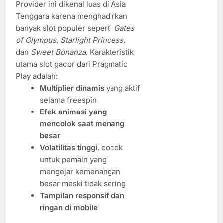
Provider ini dikenal luas di Asia
Tenggara karena menghadirkan
banyak slot populer seperti
Gates
of Olympus
,
Starlight Princess
,
dan
Sweet Bonanza
. Karakteristik
utama slot gacor dari Pragmatic
Play adalah:
Multiplier dinamis
yang aktif
selama freespin
Efek animasi yang
mencolok saat menang
besar
Volatilitas tinggi
, cocok
untuk pemain yang
mengejar kemenangan
besar meski tidak sering
Tampilan responsif dan
ringan di mobile