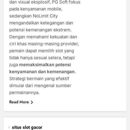
dan visual eksplosif, PG Soft fokus
pada kenyamanan mobile,
sedangkan NoLimit City
mengandalkan ketegangan dan
potensi kemenangan ekstrem.
Dengan memahami kekuatan dan
ciri khas masing-masing provider,
pemain dapat memilih slot yang
tidak hanya sesuai selera, tetapi
juga
memaksimalkan potensi
kenyamanan dan kemenangan
.
Strategi bermain yang efektif
dimulai dari mengenal sumber
permainannya.
Read More
situs slot gacor