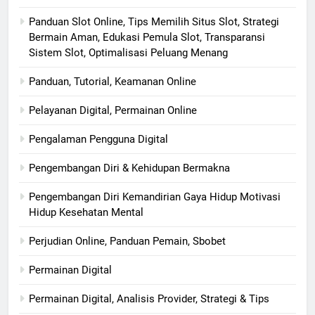
Panduan Slot Online, Tips Memilih Situs Slot, Strategi
Bermain Aman, Edukasi Pemula Slot, Transparansi
Sistem Slot, Optimalisasi Peluang Menang
Panduan, Tutorial, Keamanan Online
Pelayanan Digital, Permainan Online
Pengalaman Pengguna Digital
Pengembangan Diri & Kehidupan Bermakna
Pengembangan Diri Kemandirian Gaya Hidup Motivasi
Hidup Kesehatan Mental
Perjudian Online, Panduan Pemain, Sbobet
Permainan Digital
Permainan Digital, Analisis Provider, Strategi & Tips