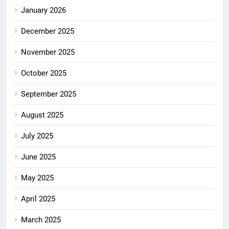
January 2026
December 2025
November 2025
October 2025
September 2025
August 2025
July 2025
June 2025
May 2025
April 2025
March 2025