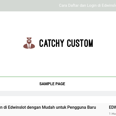
Cara Daftar dan Login di Edwin
EDWINSLOT Login dan Pentingn
Login Edwinslot Alterna
Cara Membuka TIA
Cara Daftar dan Login di Edwin
EDWINSLOT Login dan Pentingn
chy Custom
T-Shirt Dan Merchandise Unik Dengan Desain Kustom Dari Cat
Login Edwinslot Alterna
SAMPLE PAGE
lot dengan Mudah untuk Pengguna Baru
EDWINSLOT Logi
1 Month Ago