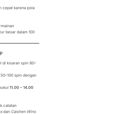
 cepat karena pola
ermainan
tur besar dalam 100
ap
 di kisaran spin 80–
 50–100 spin dengan
pukul
11.00 – 14.00
ak catatan
ss
dan
Caishen Wins