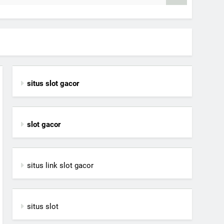
situs slot gacor
slot gacor
situs link slot gacor
situs slot