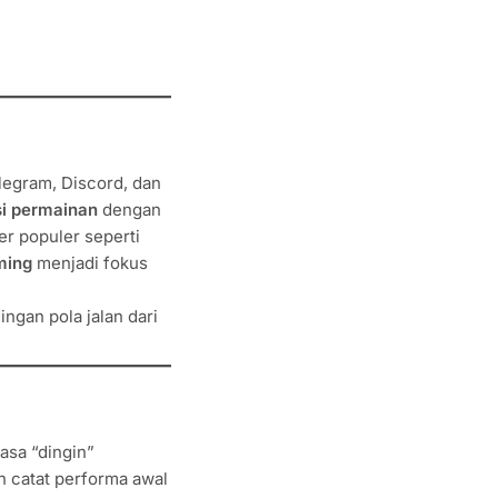
elegram, Discord, dan
si permainan
dengan
er populer seperti
ming
menjadi fokus
ngan pola jalan dari
asa “dingin”
 catat performa awal