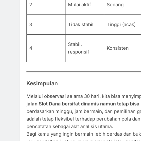
2
Mulai aktif
Sedang
3
Tidak stabil
Tinggi (acak)
Stabil,
4
Konsisten
responsif
Kesimpulan
Melalui observasi selama 30 hari, kita bisa menyi
jalan Slot Dana bersifat dinamis namun tetap bisa
berdasarkan minggu, jam bermain, dan pemilihan ga
adalah tetap fleksibel terhadap perubahan pola d
pencatatan sebagai alat analisis utama.
Bagi kamu yang ingin bermain lebih cerdas dan bu