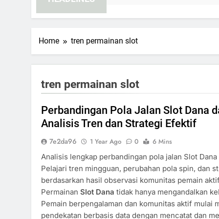
Home
tren permainan slot
tren permainan slot
Perbandingan Pola Jalan Slot Dana d
Analisis Tren dan Strategi Efektif
7e2da96
1 Year Ago
0
6 Mins
Analisis lengkap perbandingan pola jalan Slot Dana 
Pelajari tren mingguan, perubahan pola spin, dan st
berdasarkan hasil observasi komunitas pemain aktif
Permainan
Slot Dana
tidak hanya mengandalkan ke
Pemain berpengalaman dan komunitas aktif mulai
pendekatan berbasis data dengan mencatat dan 