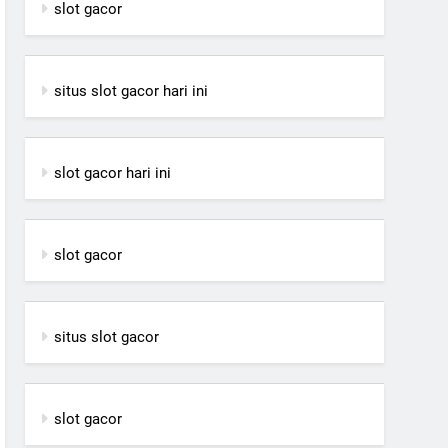
slot gacor
situs slot gacor hari ini
slot gacor hari ini
slot gacor
situs slot gacor
slot gacor