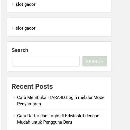
slot gacor
slot gacor
Search
SEARCH
Recent Posts
Cara Membuka TIARA4D Login melalui Mode
Penyamaran
Cara Daftar dan Login di Edwinslot dengan
Mudah untuk Pengguna Baru