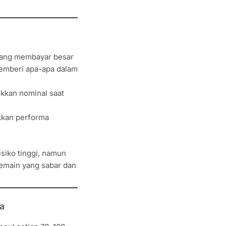
 yang membayar besar
memberi apa-apa dalam
ikkan nominal saat
kkan performa
siko tinggi, namun
emain yang sabar dan
la