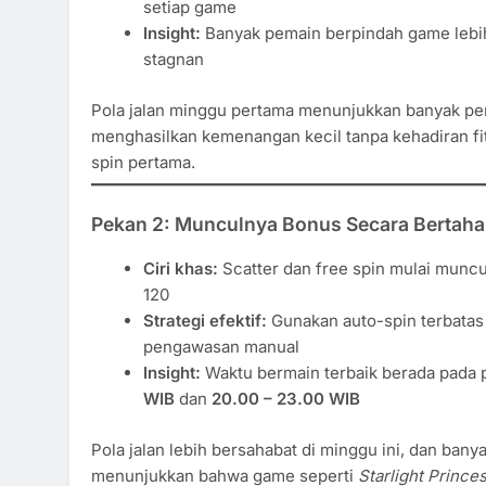
setiap game
Insight:
Banyak pemain berpindah game lebih
stagnan
Pola jalan minggu pertama menunjukkan banyak p
menghasilkan kemenangan kecil tanpa kehadiran fi
spin pertama.
Pekan 2: Munculnya Bonus Secara Bertah
Ciri khas:
Scatter dan free spin mulai muncul
120
Strategi efektif:
Gunakan auto-spin terbatas
pengawasan manual
Insight:
Waktu bermain terbaik berada pada 
WIB
dan
20.00 – 23.00 WIB
Pola jalan lebih bersahabat di minggu ini, dan bany
menunjukkan bahwa game seperti
Starlight Prince