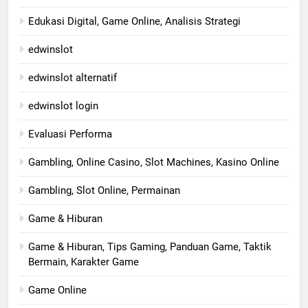
Edukasi Digital, Game Online, Analisis Strategi
edwinslot
edwinslot alternatif
edwinslot login
Evaluasi Performa
Gambling, Online Casino, Slot Machines, Kasino Online
Gambling, Slot Online, Permainan
Game & Hiburan
Game & Hiburan, Tips Gaming, Panduan Game, Taktik
Bermain, Karakter Game
Game Online