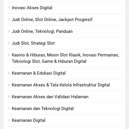
Inovasi Akses Digital
Judi Online, Slot Online, Jackpot Progresif
Judi Online, Teknologi, Panduan
Judi Slot, Strategi Slot
Kasino & Hiburan, Mesin Slot Klasik, Inovasi Permainan,
Teknologi Slot, Game & Hiburan Digital
Keamanan & Edukasi Digital
Keamanan Akses & Tata Kelola Infrastruktur Digital
Keamanan Akses dan Validasi Halaman
Keamanan dan Teknologi Digital
Keamanan Digital