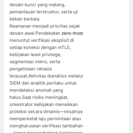
desain kunci yang matang,
pemantauan terstruktur, serta uji
beban berkala.
Keamanan menjadi prioritas sejak
desain awal.Pendekatan
zero-trust
menuntut verifikasi eksplisit di
setiap koneksi dengan mTLS,
kebijakan least privilege,
segmentasi mikro, serta
pengelolaan rahasia
terpusat.Aktivitas dianalisis melalui
SIEM dan analitik perilaku untuk
mendeteksi anomali yang
halus.Saat risiko meningkat,
orkestrator kebijakan menaikkan
proteksi secara dinamis—misalnya
memperketat laju permintaan atau
mengharuskan verifikasi tambahan
—tanpa mengorbankan kelancaran