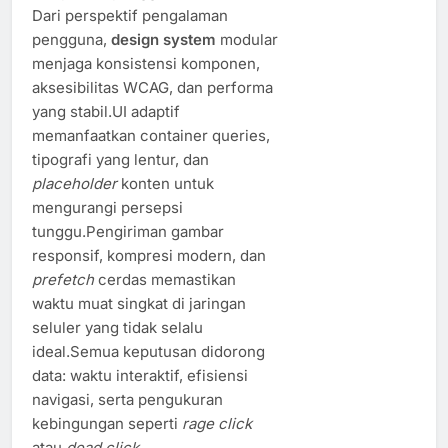
Dari perspektif pengalaman
pengguna,
design system
modular
menjaga konsistensi komponen,
aksesibilitas WCAG, dan performa
yang stabil.UI adaptif
memanfaatkan container queries,
tipografi yang lentur, dan
placeholder
konten untuk
mengurangi persepsi
tunggu.Pengiriman gambar
responsif, kompresi modern, dan
prefetch
cerdas memastikan
waktu muat singkat di jaringan
seluler yang tidak selalu
ideal.Semua keputusan didorong
data: waktu interaktif, efisiensi
navigasi, serta pengukuran
kebingungan seperti
rage click
atau
dead click
.