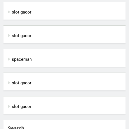
slot gacor
slot gacor
spaceman
slot gacor
slot gacor
Search