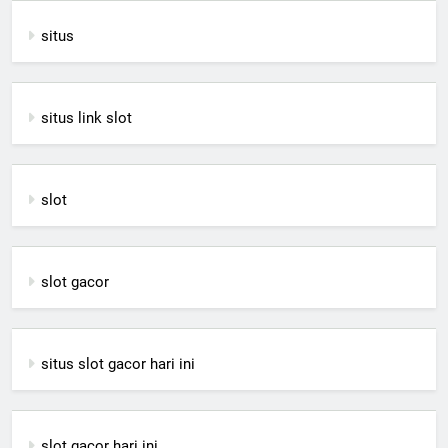
situs
situs link slot
slot
slot gacor
situs slot gacor hari ini
slot gacor hari ini