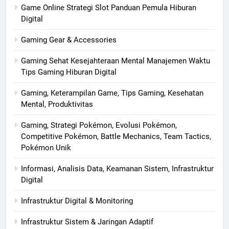
Game Online Strategi Slot Panduan Pemula Hiburan
Digital
Gaming Gear & Accessories
Gaming Sehat Kesejahteraan Mental Manajemen Waktu
Tips Gaming Hiburan Digital
Gaming, Keterampilan Game, Tips Gaming, Kesehatan
Mental, Produktivitas
Gaming, Strategi Pokémon, Evolusi Pokémon,
Competitive Pokémon, Battle Mechanics, Team Tactics,
Pokémon Unik
Informasi, Analisis Data, Keamanan Sistem, Infrastruktur
Digital
Infrastruktur Digital & Monitoring
Infrastruktur Sistem & Jaringan Adaptif