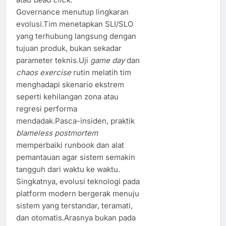
Governance menutup lingkaran
evolusi.Tim menetapkan SLI/SLO
yang terhubung langsung dengan
tujuan produk, bukan sekadar
parameter teknis.Uji
game day
dan
chaos exercise
rutin melatih tim
menghadapi skenario ekstrem
seperti kehilangan zona atau
regresi performa
mendadak.Pasca-insiden, praktik
blameless postmortem
memperbaiki runbook dan alat
pemantauan agar sistem semakin
tangguh dari waktu ke waktu.
Singkatnya, evolusi teknologi pada
platform modern bergerak menuju
sistem yang terstandar, teramati,
dan otomatis.Arasnya bukan pada