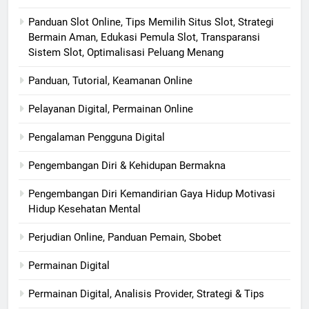
Panduan Slot Online, Tips Memilih Situs Slot, Strategi
Bermain Aman, Edukasi Pemula Slot, Transparansi
Sistem Slot, Optimalisasi Peluang Menang
Panduan, Tutorial, Keamanan Online
Pelayanan Digital, Permainan Online
Pengalaman Pengguna Digital
Pengembangan Diri & Kehidupan Bermakna
Pengembangan Diri Kemandirian Gaya Hidup Motivasi
Hidup Kesehatan Mental
Perjudian Online, Panduan Pemain, Sbobet
Permainan Digital
Permainan Digital, Analisis Provider, Strategi & Tips