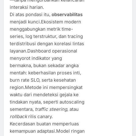
interaksi harian.
Di atas pondasi itu,
observabilitas
menjadi kunci.Ekosistem modern
menggabungkan metrik time-
series, log terstruktur, dan tracing
terdistribusi dengan korelasi lintas
layanan.Dashboard operasional
menyorot indikator yang
bermakna, bukan sekadar angka
mentah: keberhasilan proses inti,
burn rate SLO, serta kesehatan
region.Metode ini mempersingkat
waktu dari mendeteksi gejala ke
tindakan nyata, seperti autoscaling
sementara,
traffic steering
, atau
rollback
rilis canary.
Kecerdasan buatan memperluas
kemampuan adaptasi.Model ringan