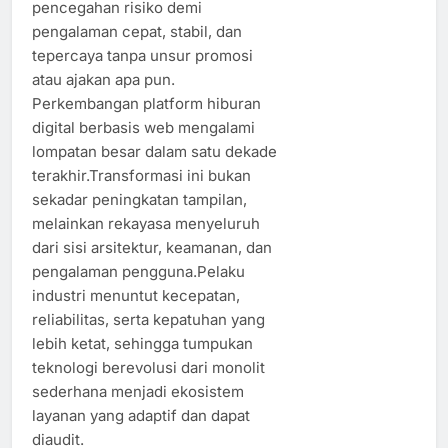
pencegahan risiko demi
pengalaman cepat, stabil, dan
tepercaya tanpa unsur promosi
atau ajakan apa pun.
Perkembangan platform hiburan
digital berbasis web mengalami
lompatan besar dalam satu dekade
terakhir.Transformasi ini bukan
sekadar peningkatan tampilan,
melainkan rekayasa menyeluruh
dari sisi arsitektur, keamanan, dan
pengalaman pengguna.Pelaku
industri menuntut kecepatan,
reliabilitas, serta kepatuhan yang
lebih ketat, sehingga tumpukan
teknologi berevolusi dari monolit
sederhana menjadi ekosistem
layanan yang adaptif dan dapat
diaudit.