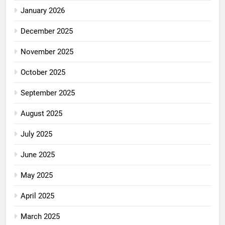
January 2026
December 2025
November 2025
October 2025
September 2025
August 2025
July 2025
June 2025
May 2025
April 2025
March 2025