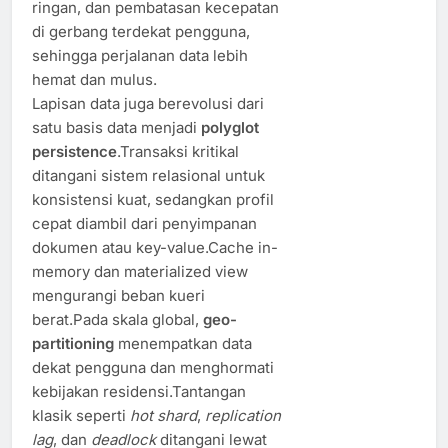
ringan, dan pembatasan kecepatan
di gerbang terdekat pengguna,
sehingga perjalanan data lebih
hemat dan mulus.
Lapisan data juga berevolusi dari
satu basis data menjadi
polyglot
persistence
.Transaksi kritikal
ditangani sistem relasional untuk
konsistensi kuat, sedangkan profil
cepat diambil dari penyimpanan
dokumen atau key-value.Cache in-
memory dan materialized view
mengurangi beban kueri
berat.Pada skala global,
geo-
partitioning
menempatkan data
dekat pengguna dan menghormati
kebijakan residensi.Tantangan
klasik seperti
hot shard
,
replication
lag
, dan
deadlock
ditangani lewat