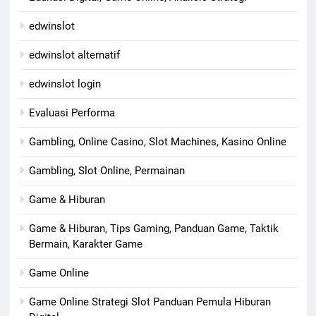
edwinslot
edwinslot alternatif
edwinslot login
Evaluasi Performa
Gambling, Online Casino, Slot Machines, Kasino Online
Gambling, Slot Online, Permainan
Game & Hiburan
Game & Hiburan, Tips Gaming, Panduan Game, Taktik
Bermain, Karakter Game
Game Online
Game Online Strategi Slot Panduan Pemula Hiburan