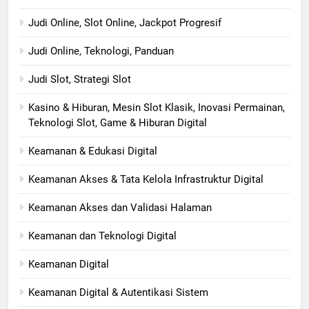
Judi Online, Slot Online, Jackpot Progresif
Judi Online, Teknologi, Panduan
Judi Slot, Strategi Slot
Kasino & Hiburan, Mesin Slot Klasik, Inovasi Permainan,
Teknologi Slot, Game & Hiburan Digital
Keamanan & Edukasi Digital
Keamanan Akses & Tata Kelola Infrastruktur Digital
Keamanan Akses dan Validasi Halaman
Keamanan dan Teknologi Digital
Keamanan Digital
Keamanan Digital & Autentikasi Sistem