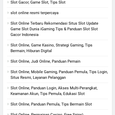
Slot Gacor, Game Slot, Tips Slot
slot online resmi terpercaya
Slot Online Terbaru Rekomendasi Situs Slot Update
Game Slot Dunia iGaming Tips & Panduan Slot Slot
Gacor Indonesia
Slot Online, Game Kasino, Strategi Gaming, Tips
Bermain, Hiburan Digital
Slot Online, Judi Online, Panduan Pemain
Slot Online, Mobile Gaming, Panduan Pemula, Tips Login,
Situs Resmi, Layanan Pelanggan
Slot Online, Panduan Login, Akses Multi-Perangkat,
Keamanan Akun, Tips Pemula, Edukasi Slot
Slot Online, Panduan Pemula, Tips Bermain Slot
Slot Online, Permainan Casino, Free Spins\