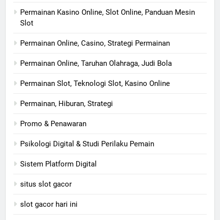
Permainan Kasino Online, Slot Online, Panduan Mesin
Slot
Permainan Online, Casino, Strategi Permainan
Permainan Online, Taruhan Olahraga, Judi Bola
Permainan Slot, Teknologi Slot, Kasino Online
Permainan, Hiburan, Strategi
Promo & Penawaran
Psikologi Digital & Studi Perilaku Pemain
Sistem Platform Digital
situs slot gacor
slot gacor hari ini