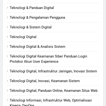
Teknologi & Panduan Digital
Teknologi & Pengalaman Pengguna
Teknologi & Sistem Digital
Teknologi Digital
Teknologi Digital & Analisis Sistem
Teknologi Digital Keamanan Siber Panduan Login
Proteksi Akun User Experience
Teknologi Digital, Infrastruktur Jaringan, Inovasi Sistem
Teknologi Digital, Inovasi, Keamanan Sistem
Teknologi Digital, Panduan Online, Keamanan Situs Web
Teknologi Informasi, Infrastruktur Web, Optimalisasi
Kinerja, DevOps