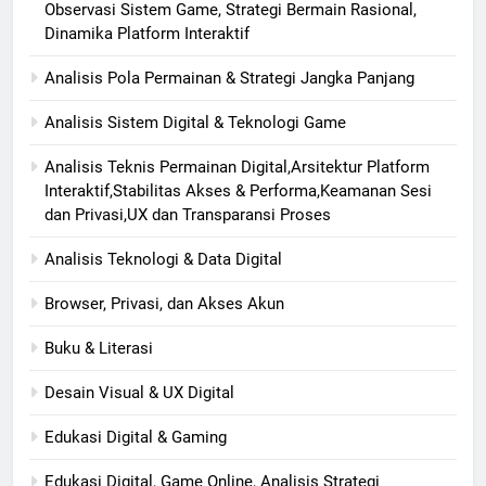
Observasi Sistem Game, Strategi Bermain Rasional,
Dinamika Platform Interaktif
Analisis Pola Permainan & Strategi Jangka Panjang
Analisis Sistem Digital & Teknologi Game
Analisis Teknis Permainan Digital,Arsitektur Platform
Interaktif,Stabilitas Akses & Performa,Keamanan Sesi
dan Privasi,UX dan Transparansi Proses
Analisis Teknologi & Data Digital
Browser, Privasi, dan Akses Akun
Buku & Literasi
Desain Visual & UX Digital
Edukasi Digital & Gaming
Edukasi Digital, Game Online, Analisis Strategi