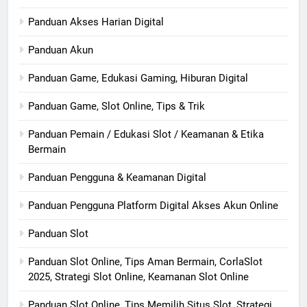
Panduan Akses Harian Digital
Panduan Akun
Panduan Game, Edukasi Gaming, Hiburan Digital
Panduan Game, Slot Online, Tips & Trik
Panduan Pemain / Edukasi Slot / Keamanan & Etika
Bermain
Panduan Pengguna & Keamanan Digital
Panduan Pengguna Platform Digital Akses Akun Online
Panduan Slot
Panduan Slot Online, Tips Aman Bermain, CorlaSlot
2025, Strategi Slot Online, Keamanan Slot Online
Panduan Slot Online, Tips Memilih Situs Slot, Strategi