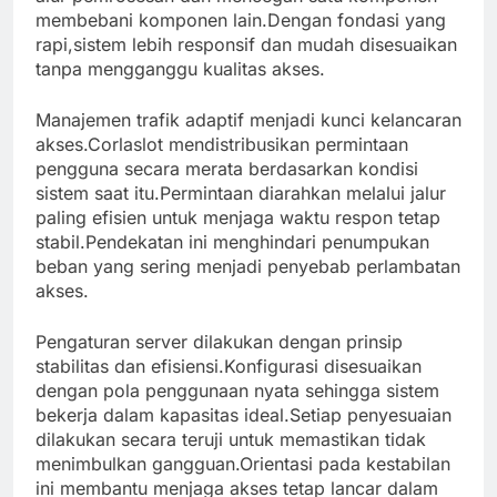
membebani komponen lain.Dengan fondasi yang
rapi,sistem lebih responsif dan mudah disesuaikan
tanpa mengganggu kualitas akses.
Manajemen trafik adaptif menjadi kunci kelancaran
akses.Corlaslot mendistribusikan permintaan
pengguna secara merata berdasarkan kondisi
sistem saat itu.Permintaan diarahkan melalui jalur
paling efisien untuk menjaga waktu respon tetap
stabil.Pendekatan ini menghindari penumpukan
beban yang sering menjadi penyebab perlambatan
akses.
Pengaturan server dilakukan dengan prinsip
stabilitas dan efisiensi.Konfigurasi disesuaikan
dengan pola penggunaan nyata sehingga sistem
bekerja dalam kapasitas ideal.Setiap penyesuaian
dilakukan secara teruji untuk memastikan tidak
menimbulkan gangguan.Orientasi pada kestabilan
ini membantu menjaga akses tetap lancar dalam