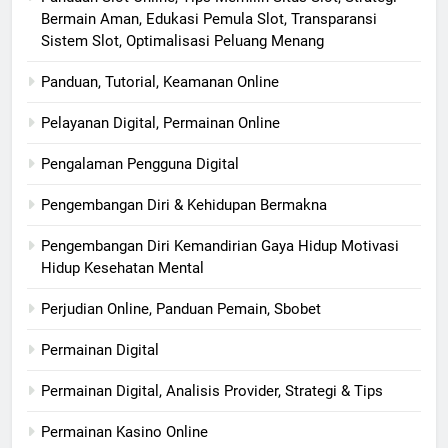
Bermain Aman, Edukasi Pemula Slot, Transparansi
Sistem Slot, Optimalisasi Peluang Menang
Panduan, Tutorial, Keamanan Online
Pelayanan Digital, Permainan Online
Pengalaman Pengguna Digital
Pengembangan Diri & Kehidupan Bermakna
Pengembangan Diri Kemandirian Gaya Hidup Motivasi
Hidup Kesehatan Mental
Perjudian Online, Panduan Pemain, Sbobet
Permainan Digital
Permainan Digital, Analisis Provider, Strategi & Tips
Permainan Kasino Online