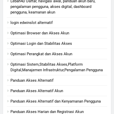
Lebah4D Daftar, navigasi awal, panduan akun baru,
pengalaman pengguna, akses digital, dashboard
pengguna, keamanan akun
login edwinslot alternatif
Optimasi Browser dan Akses Akun
Optimasi Login dan Stabilitas Akses
Optimasi Perangkat dan Akses Akun
Optimasi Sistem,Stabilitas Akses,Platform
Digital,Manajemen Infrastruktur,Pengalaman Pengguna
Panduan Akses Alternatif
Panduan Akses Alternatif Akun
Panduan Akses Alternatif dan Kenyamanan Pengguna
Panduan Akses Harian dan Registrasi Akun