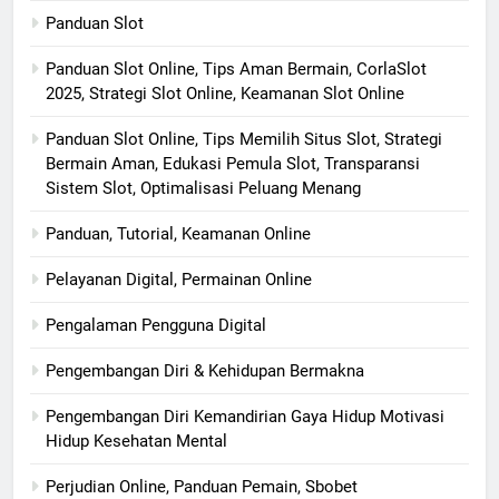
Panduan Slot
Panduan Slot Online, Tips Aman Bermain, CorlaSlot
2025, Strategi Slot Online, Keamanan Slot Online
Panduan Slot Online, Tips Memilih Situs Slot, Strategi
Bermain Aman, Edukasi Pemula Slot, Transparansi
Sistem Slot, Optimalisasi Peluang Menang
Panduan, Tutorial, Keamanan Online
Pelayanan Digital, Permainan Online
Pengalaman Pengguna Digital
Pengembangan Diri & Kehidupan Bermakna
Pengembangan Diri Kemandirian Gaya Hidup Motivasi
Hidup Kesehatan Mental
Perjudian Online, Panduan Pemain, Sbobet