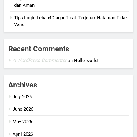
dan Aman
Tips Login Lebah4D agar Tidak Terjebak Halaman Tidak
Valid
Recent Comments
A WordPress Commenter
on
Hello world!
Archives
July 2026
June 2026
May 2026
April 2026