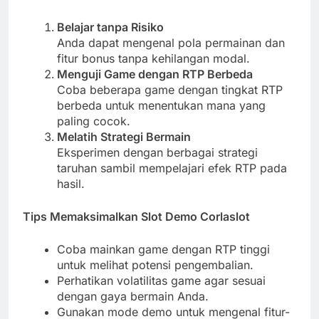
Belajar tanpa Risiko
Anda dapat mengenal pola permainan dan
fitur bonus tanpa kehilangan modal.
Menguji Game dengan RTP Berbeda
Coba beberapa game dengan tingkat RTP
berbeda untuk menentukan mana yang
paling cocok.
Melatih Strategi Bermain
Eksperimen dengan berbagai strategi
taruhan sambil mempelajari efek RTP pada
hasil.
Tips Memaksimalkan Slot Demo Corlaslot
Coba mainkan game dengan RTP tinggi
untuk melihat potensi pengembalian.
Perhatikan volatilitas game agar sesuai
dengan gaya bermain Anda.
Gunakan mode demo untuk mengenal fitur-