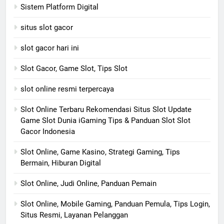
Sistem Platform Digital
situs slot gacor
slot gacor hari ini
Slot Gacor, Game Slot, Tips Slot
slot online resmi terpercaya
Slot Online Terbaru Rekomendasi Situs Slot Update
Game Slot Dunia iGaming Tips & Panduan Slot Slot
Gacor Indonesia
Slot Online, Game Kasino, Strategi Gaming, Tips
Bermain, Hiburan Digital
Slot Online, Judi Online, Panduan Pemain
Slot Online, Mobile Gaming, Panduan Pemula, Tips Login,
Situs Resmi, Layanan Pelanggan