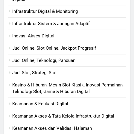
Infrastruktur Digital & Monitoring
Infrastruktur Sistem & Jaringan Adaptif
Inovasi Akses Digital
Judi Online, Slot Online, Jackpot Progresif
Judi Online, Teknologi, Panduan
Judi Slot, Strategi Slot
Kasino & Hiburan, Mesin Slot Klasik, Inovasi Permainan,
Teknologi Slot, Game & Hiburan Digital
Keamanan & Edukasi Digital
Keamanan Akses & Tata Kelola Infrastruktur Digital
Keamanan Akses dan Validasi Halaman