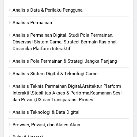
Analisis Data & Perilaku Pengguna
Analisis Permainan​
Analisis Permainan Digital, Studi Pola Permainan,
Observasi Sistem Game, Strategi Bermain Rasional,
Dinamika Platform Interaktif
Analisis Pola Permainan & Strategi Jangka Panjang
Analisis Sistem Digital & Teknologi Game
Analisis Teknis Permainan Digital,Arsitektur Platform
Interaktif,Stabilitas Akses & Performa,Keamanan Sesi
dan Privasi,UX dan Transparansi Proses
Analisis Teknologi & Data Digital
Browser, Privasi, dan Akses Akun