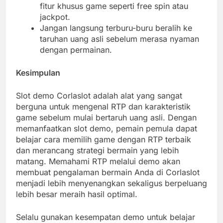
fitur khusus game seperti free spin atau
jackpot.
Jangan langsung terburu-buru beralih ke
taruhan uang asli sebelum merasa nyaman
dengan permainan.
Kesimpulan
Slot demo Corlaslot adalah alat yang sangat
berguna untuk mengenal RTP dan karakteristik
game sebelum mulai bertaruh uang asli. Dengan
memanfaatkan slot demo, pemain pemula dapat
belajar cara memilih game dengan RTP terbaik
dan merancang strategi bermain yang lebih
matang. Memahami RTP melalui demo akan
membuat pengalaman bermain Anda di Corlaslot
menjadi lebih menyenangkan sekaligus berpeluang
lebih besar meraih hasil optimal.
Selalu gunakan kesempatan demo untuk belajar