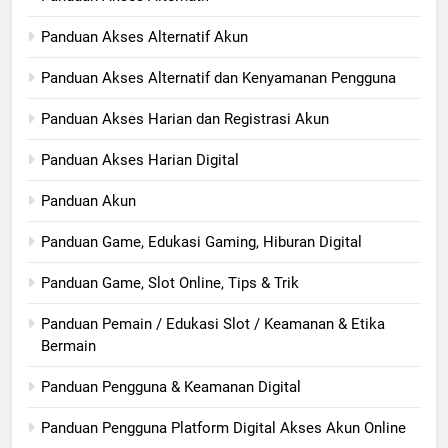
Panduan Akses Alternatif Akun
Panduan Akses Alternatif dan Kenyamanan Pengguna
Panduan Akses Harian dan Registrasi Akun
Panduan Akses Harian Digital
Panduan Akun
Panduan Game, Edukasi Gaming, Hiburan Digital
Panduan Game, Slot Online, Tips & Trik
Panduan Pemain / Edukasi Slot / Keamanan & Etika
Bermain
Panduan Pengguna & Keamanan Digital
Panduan Pengguna Platform Digital Akses Akun Online