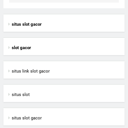
situs slot gacor
slot gacor
situs link slot gacor
situs slot
situs slot gacor