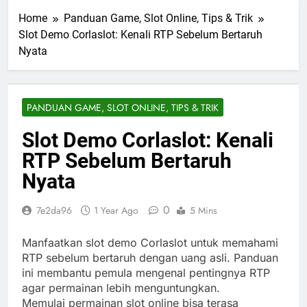
Home
Panduan Game, Slot Online, Tips & Trik
Slot Demo Corlaslot: Kenali RTP Sebelum Bertaruh
Nyata
PANDUAN GAME, SLOT ONLINE, TIPS & TRIK
Slot Demo Corlaslot: Kenali
RTP Sebelum Bertaruh
Nyata
0
7e2da96
1 Year Ago
5 Mins
Manfaatkan slot demo Corlaslot untuk memahami
RTP sebelum bertaruh dengan uang asli. Panduan
ini membantu pemula mengenal pentingnya RTP
agar permainan lebih menguntungkan.
Memulai permainan slot online bisa terasa