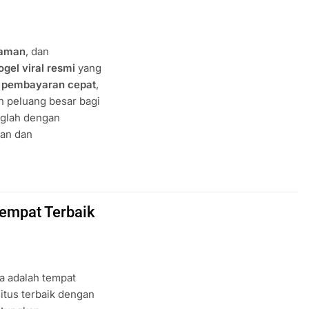
aman
, dan
ogel viral resmi
yang
,
pembayaran cepat
,
 peluang besar bagi
glah dengan
an dan
Tempat Terbaik
ya adalah tempat
situs terbaik dengan