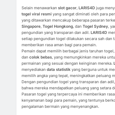
Selain menawarkan
slot gacor
,
LARIS4D
juga meny
togel viral resmi
yang sangat diminati oleh para pe
yang ditawarkan mencakup beberapa pasaran terke
Singapore
,
Togel Hongkong
, dan
Togel Sydney
, y
pengundian yang transparan dan adil.
LARIS4D
mem
setiap pengundian togel dilakukan secara sah dan t
memberikan rasa aman bagi para pemain.
Pemain dapat memilih berbagai jenis taruhan togel,
dan
colok bebas
, yang memungkinkan mereka untu
permainan yang sesuai dengan keinginan mereka.
menyediakan
data statistik
yang berguna untuk me
memilih angka yang tepat, meningkatkan peluang 
Dengan pengundian togel yang transparan dan adil,
bahwa mereka mendapatkan peluang yang setara de
Pasaran togel yang terpercaya ini memberikan rasa
kenyamanan bagi para pemain, yang tentunya berko
pengalaman bermain yang menyenangkan.