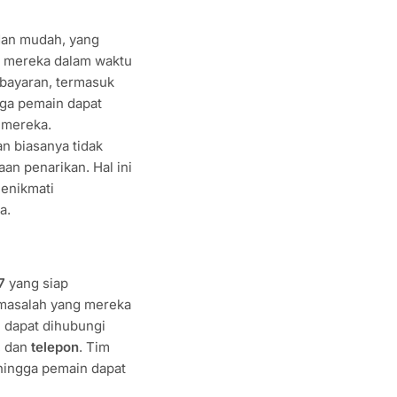
an mudah, yang
 mereka dalam waktu
mbayaran, termasuk
gga pemain dapat
 mereka.
n biasanya tidak
n penarikan. Hal ini
enikmati
a.
7
yang siap
masalah yang mereka
n dapat dihubungi
, dan
telepon
. Tim
hingga pemain dapat