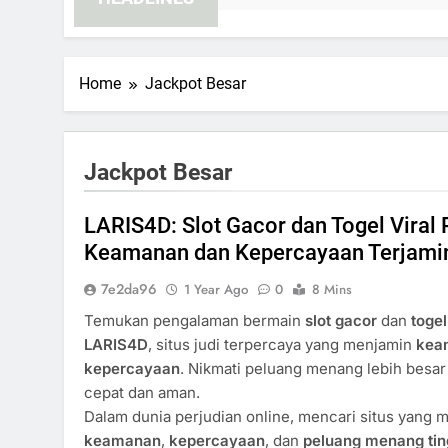
Home
Jackpot Besar
Jackpot Besar
LARIS4D: Slot Gacor dan Togel Viral
Keamanan dan Kepercayaan Terjami
7e2da96
1 Year Ago
0
8 Mins
Temukan pengalaman bermain
slot gacor
dan
togel
LARIS4D
, situs judi terpercaya yang menjamin
kea
kepercayaan
. Nikmati peluang menang lebih besar
cepat dan aman.
Dalam dunia perjudian online, mencari situs yang
keamanan
,
kepercayaan
, dan
peluang menang tin