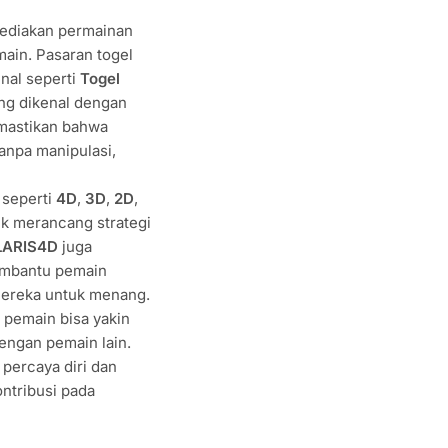
ediakan permainan
main. Pasaran togel
nal seperti
Togel
ang dikenal dengan
astikan bahwa
anpa manipulasi,
 seperti
4D
,
3D
,
2D
,
k merancang strategi
LARIS4D
juga
mbantu pemain
mereka untuk menang.
 pemain bisa yakin
ngan pemain lain.
 percaya diri dan
ntribusi pada