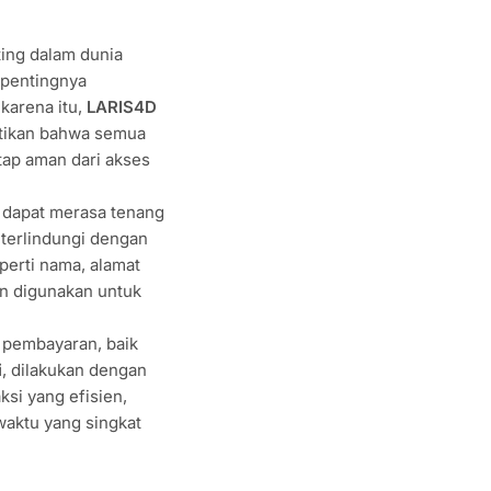
ting dalam dunia
pentingnya
 karena itu,
LARIS4D
ikan bahwa semua
tap aman dari akses
 dapat merasa tenang
terlindungi dengan
perti nama, alamat
an digunakan untuk
pembayaran, baik
i
, dilakukan dengan
si yang efisien,
aktu yang singkat