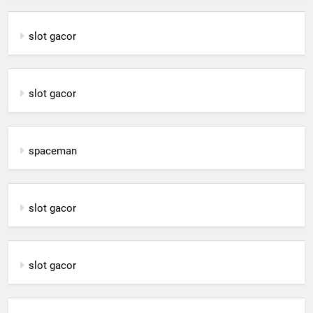
slot gacor
slot gacor
spaceman
slot gacor
slot gacor