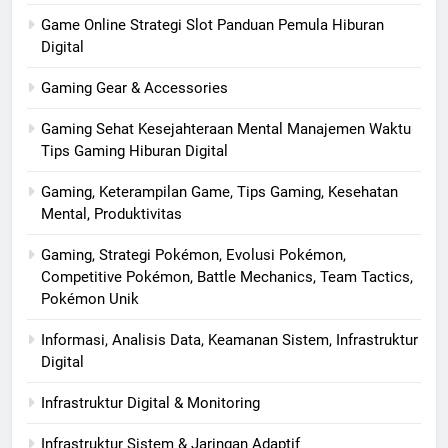
Game Online Strategi Slot Panduan Pemula Hiburan
Digital
Gaming Gear & Accessories
Gaming Sehat Kesejahteraan Mental Manajemen Waktu
Tips Gaming Hiburan Digital
Gaming, Keterampilan Game, Tips Gaming, Kesehatan
Mental, Produktivitas
Gaming, Strategi Pokémon, Evolusi Pokémon,
Competitive Pokémon, Battle Mechanics, Team Tactics,
Pokémon Unik
Informasi, Analisis Data, Keamanan Sistem, Infrastruktur
Digital
Infrastruktur Digital & Monitoring
Infrastruktur Sistem & Jaringan Adaptif