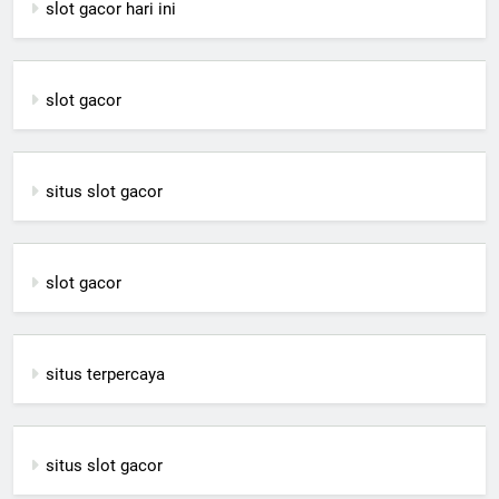
slot gacor hari ini
slot gacor
situs slot gacor
slot gacor
situs terpercaya
situs slot gacor