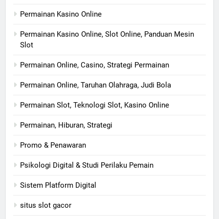
Permainan Kasino Online
Permainan Kasino Online, Slot Online, Panduan Mesin
Slot
Permainan Online, Casino, Strategi Permainan
Permainan Online, Taruhan Olahraga, Judi Bola
Permainan Slot, Teknologi Slot, Kasino Online
Permainan, Hiburan, Strategi
Promo & Penawaran
Psikologi Digital & Studi Perilaku Pemain
Sistem Platform Digital
situs slot gacor