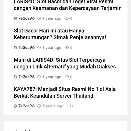
LARIS4D: Slot Gacor dan Togel Viral Resmi
dengan Keamanan dan Kepercayaan Terjamin
7e2da96
1 year ago
0
Slot Gacor Hari Ini atau Hanya
Keberuntungan? Simak Penjelasannya!
7e2da96
1 year ago
0
Main di LARIS4D: Situs Slot Terpercaya
dengan Link Alternatif yang Mudah Diakses
7e2da96
1 year ago
0
KAYA787: Menjadi Situs Resmi No 1 di Asia
Berkat Keandalan Server Thailand
7e2da96
2 years ago
0