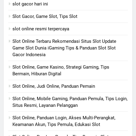
slot gacor hari ini
Slot Gacor, Game Slot, Tips Slot
slot online resmi terpercaya
Slot Online Terbaru Rekomendasi Situs Slot Update
Game Slot Dunia iGaming Tips & Panduan Slot Slot
Gacor Indonesia
Slot Online, Game Kasino, Strategi Gaming, Tips
Bermain, Hiburan Digital
Slot Online, Judi Online, Panduan Pemain
Slot Online, Mobile Gaming, Panduan Pemula, Tips Login,
Situs Resmi, Layanan Pelanggan
Slot Online, Panduan Login, Akses Multi-Perangkat,
Keamanan Akun, Tips Pemula, Edukasi Slot