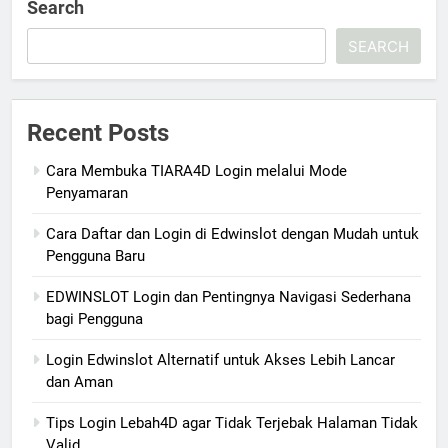
Search
SEARCH
Recent Posts
Cara Membuka TIARA4D Login melalui Mode
Penyamaran
Cara Daftar dan Login di Edwinslot dengan Mudah untuk
Pengguna Baru
EDWINSLOT Login dan Pentingnya Navigasi Sederhana
bagi Pengguna
Login Edwinslot Alternatif untuk Akses Lebih Lancar
dan Aman
Tips Login Lebah4D agar Tidak Terjebak Halaman Tidak
Valid