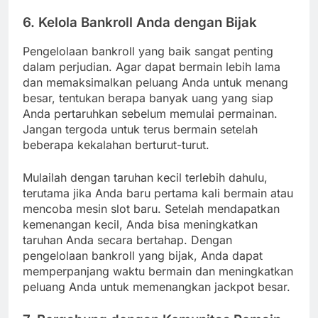
6.
Kelola Bankroll Anda dengan Bijak
Pengelolaan bankroll yang baik sangat penting
dalam perjudian. Agar dapat bermain lebih lama
dan memaksimalkan peluang Anda untuk menang
besar, tentukan berapa banyak uang yang siap
Anda pertaruhkan sebelum memulai permainan.
Jangan tergoda untuk terus bermain setelah
beberapa kekalahan berturut-turut.
Mulailah dengan taruhan kecil terlebih dahulu,
terutama jika Anda baru pertama kali bermain atau
mencoba mesin slot baru. Setelah mendapatkan
kemenangan kecil, Anda bisa meningkatkan
taruhan Anda secara bertahap. Dengan
pengelolaan bankroll yang bijak, Anda dapat
memperpanjang waktu bermain dan meningkatkan
peluang Anda untuk memenangkan jackpot besar.