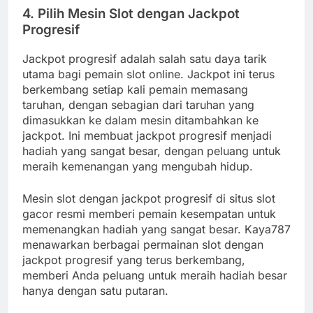
4.
Pilih Mesin Slot dengan Jackpot
Progresif
Jackpot progresif adalah salah satu daya tarik
utama bagi pemain slot online. Jackpot ini terus
berkembang setiap kali pemain memasang
taruhan, dengan sebagian dari taruhan yang
dimasukkan ke dalam mesin ditambahkan ke
jackpot. Ini membuat jackpot progresif menjadi
hadiah yang sangat besar, dengan peluang untuk
meraih kemenangan yang mengubah hidup.
Mesin slot dengan jackpot progresif di situs slot
gacor resmi memberi pemain kesempatan untuk
memenangkan hadiah yang sangat besar. Kaya787
menawarkan berbagai permainan slot dengan
jackpot progresif yang terus berkembang,
memberi Anda peluang untuk meraih hadiah besar
hanya dengan satu putaran.