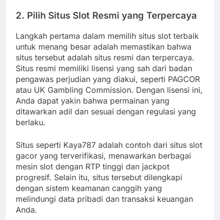
2.
Pilih Situs Slot Resmi yang Terpercaya
Langkah pertama dalam memilih situs slot terbaik
untuk menang besar adalah memastikan bahwa
situs tersebut adalah situs resmi dan terpercaya.
Situs resmi memiliki lisensi yang sah dari badan
pengawas perjudian yang diakui, seperti PAGCOR
atau UK Gambling Commission. Dengan lisensi ini,
Anda dapat yakin bahwa permainan yang
ditawarkan adil dan sesuai dengan regulasi yang
berlaku.
Situs seperti Kaya787 adalah contoh dari situs slot
gacor yang terverifikasi, menawarkan berbagai
mesin slot dengan RTP tinggi dan jackpot
progresif. Selain itu, situs tersebut dilengkapi
dengan sistem keamanan canggih yang
melindungi data pribadi dan transaksi keuangan
Anda.