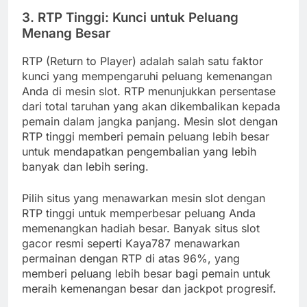
3.
RTP Tinggi: Kunci untuk Peluang
Menang Besar
RTP (Return to Player) adalah salah satu faktor
kunci yang mempengaruhi peluang kemenangan
Anda di mesin slot. RTP menunjukkan persentase
dari total taruhan yang akan dikembalikan kepada
pemain dalam jangka panjang. Mesin slot dengan
RTP tinggi memberi pemain peluang lebih besar
untuk mendapatkan pengembalian yang lebih
banyak dan lebih sering.
Pilih situs yang menawarkan mesin slot dengan
RTP tinggi untuk memperbesar peluang Anda
memenangkan hadiah besar. Banyak situs slot
gacor resmi seperti Kaya787 menawarkan
permainan dengan RTP di atas 96%, yang
memberi peluang lebih besar bagi pemain untuk
meraih kemenangan besar dan jackpot progresif.