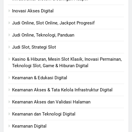
Inovasi Akses Digital
Judi Online, Slot Online, Jackpot Progresif
Judi Online, Teknologi, Panduan
Judi Slot, Strategi Slot
Kasino & Hiburan, Mesin Slot Klasik, Inovasi Permainan,
Teknologi Slot, Game & Hiburan Digital
Keamanan & Edukasi Digital
Keamanan Akses & Tata Kelola Infrastruktur Digital
Keamanan Akses dan Validasi Halaman
Keamanan dan Teknologi Digital
Keamanan Digital