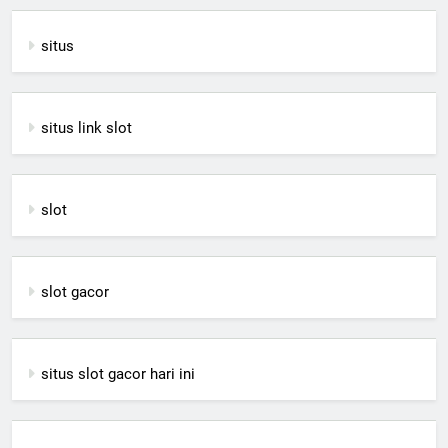
situs
situs link slot
slot
slot gacor
situs slot gacor hari ini