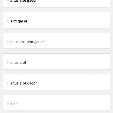
situs slot gacor
slot gacor
situs link slot gacor
situs slot
situs slot gacor
slot