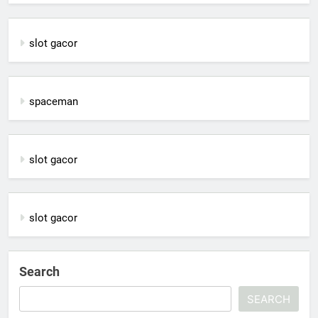
slot gacor
spaceman
slot gacor
slot gacor
Search
SEARCH