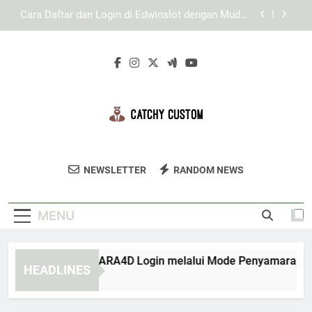
Skip
EDWINSLOT Login dan Pentingnya Navigasi
to
Sederhana bagi Pengguna
content
Login Edwinslot Alternatif untuk Akses Lebih
Lancar dan Aman
Cara Membuka TIARA4D Login melalui Mode
Penyamaran
Cara Daftar dan Login di Edwinslot dengan Mudah
untuk Pengguna Baru
EDWINSLOT Login dan Pentingnya Navigasi
Sederhana bagi Pengguna
Catchy Custom
Dapatkan T-Shirt Dan Merchandise Unik
Login Edwinslot Alternatif untuk Akses Lebih
NEWSLETTER
RANDOM NEWS
Lancar dan Aman
Dengan Desain Kustom Dari Catchy
Custom.
MENU
ara Membuka TIARA4D Login melalui Mode Penyamaran
HEADLINES
Weeks Ago