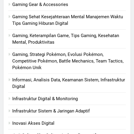
Gaming Gear & Accessories
Gaming Sehat Kesejahteraan Mental Manajemen Waktu
Tips Gaming Hiburan Digital
Gaming, Keterampilan Game, Tips Gaming, Kesehatan
Mental, Produktivitas
Gaming, Strategi Pokémon, Evolusi Pokémon,
Competitive Pokémon, Battle Mechanics, Team Tactics,
Pokémon Unik
Informasi, Analisis Data, Keamanan Sistem, Infrastruktur
Digital
Infrastruktur Digital & Monitoring
Infrastruktur Sistem & Jaringan Adaptif
Inovasi Akses Digital