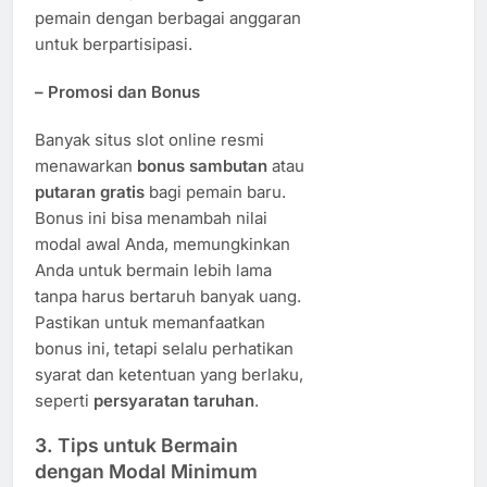
pemain dengan berbagai anggaran
untuk berpartisipasi.
–
Promosi dan Bonus
Banyak situs slot online resmi
menawarkan
bonus sambutan
atau
putaran gratis
bagi pemain baru.
Bonus ini bisa menambah nilai
modal awal Anda, memungkinkan
Anda untuk bermain lebih lama
tanpa harus bertaruh banyak uang.
Pastikan untuk memanfaatkan
bonus ini, tetapi selalu perhatikan
syarat dan ketentuan yang berlaku,
seperti
persyaratan taruhan
.
3.
Tips untuk Bermain
dengan Modal Minimum