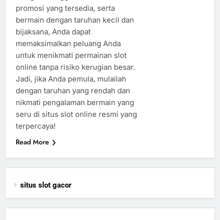
promosi yang tersedia, serta
bermain dengan taruhan kecil dan
bijaksana, Anda dapat
memaksimalkan peluang Anda
untuk menikmati permainan slot
online tanpa risiko kerugian besar.
Jadi, jika Anda pemula, mulailah
dengan taruhan yang rendah dan
nikmati pengalaman bermain yang
seru di situs slot online resmi yang
terpercaya!
Read More
situs slot gacor