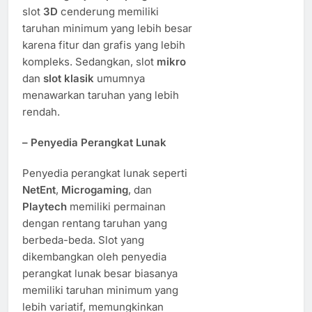
slot
3D
cenderung memiliki
taruhan minimum yang lebih besar
karena fitur dan grafis yang lebih
kompleks. Sedangkan, slot
mikro
dan
slot klasik
umumnya
menawarkan taruhan yang lebih
rendah.
–
Penyedia Perangkat Lunak
Penyedia perangkat lunak seperti
NetEnt
,
Microgaming
, dan
Playtech
memiliki permainan
dengan rentang taruhan yang
berbeda-beda. Slot yang
dikembangkan oleh penyedia
perangkat lunak besar biasanya
memiliki taruhan minimum yang
lebih variatif, memungkinkan