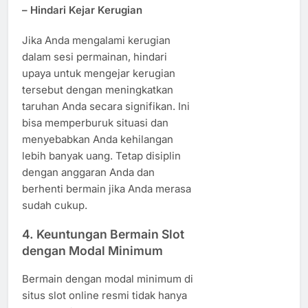
–
Hindari Kejar Kerugian
Jika Anda mengalami kerugian
dalam sesi permainan, hindari
upaya untuk mengejar kerugian
tersebut dengan meningkatkan
taruhan Anda secara signifikan. Ini
bisa memperburuk situasi dan
menyebabkan Anda kehilangan
lebih banyak uang. Tetap disiplin
dengan anggaran Anda dan
berhenti bermain jika Anda merasa
sudah cukup.
4.
Keuntungan Bermain Slot
dengan Modal Minimum
Bermain dengan modal minimum di
situs slot online resmi tidak hanya