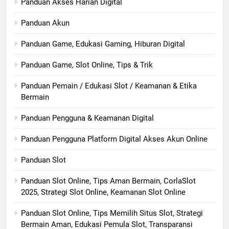
Panduan Akses Harian Digital
Panduan Akun
Panduan Game, Edukasi Gaming, Hiburan Digital
Panduan Game, Slot Online, Tips & Trik
Panduan Pemain / Edukasi Slot / Keamanan & Etika
Bermain
Panduan Pengguna & Keamanan Digital
Panduan Pengguna Platform Digital Akses Akun Online
Panduan Slot
Panduan Slot Online, Tips Aman Bermain, CorlaSlot
2025, Strategi Slot Online, Keamanan Slot Online
Panduan Slot Online, Tips Memilih Situs Slot, Strategi
Bermain Aman, Edukasi Pemula Slot, Transparansi