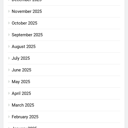
November 2025
October 2025
September 2025
August 2025
July 2025
June 2025
May 2025
April 2025
March 2025
February 2025