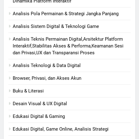
Dinamika Platform Interaktif
Analisis Pola Permainan & Strategi Jangka Panjang
Analisis Sistem Digital & Teknologi Game
Analisis Teknis Permainan Digital,Arsitektur Platform
Interaktif,Stabilitas Akses & Performa,Keamanan Sesi
dan Privasi,UX dan Transparansi Proses
Analisis Teknologi & Data Digital
Browser, Privasi, dan Akses Akun
Buku & Literasi
Desain Visual & UX Digital
Edukasi Digital & Gaming
Edukasi Digital, Game Online, Analisis Strategi