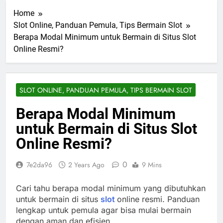
Home
Slot Online, Panduan Pemula, Tips Bermain Slot
Berapa Modal Minimum untuk Bermain di Situs Slot
Online Resmi?
SLOT ONLINE, PANDUAN PEMULA, TIPS BERMAIN SLOT
Berapa Modal Minimum
untuk Bermain di Situs Slot
Online Resmi?
0
7e2da96
2 Years Ago
9 Mins
Cari tahu berapa modal minimum yang dibutuhkan
untuk bermain di situs
slot
online resmi. Panduan
lengkap untuk pemula agar bisa mulai bermain
dengan aman dan efisien.