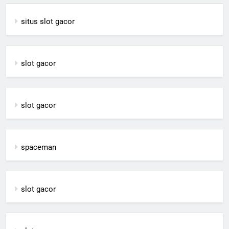
situs slot gacor
slot gacor
slot gacor
spaceman
slot gacor