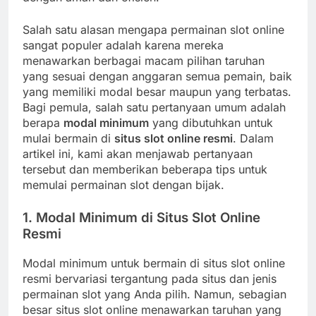
Salah satu alasan mengapa permainan slot online
sangat populer adalah karena mereka
menawarkan berbagai macam pilihan taruhan
yang sesuai dengan anggaran semua pemain, baik
yang memiliki modal besar maupun yang terbatas.
Bagi pemula, salah satu pertanyaan umum adalah
berapa
modal minimum
yang dibutuhkan untuk
mulai bermain di
situs slot online resmi
. Dalam
artikel ini, kami akan menjawab pertanyaan
tersebut dan memberikan beberapa tips untuk
memulai permainan slot dengan bijak.
1.
Modal Minimum di Situs Slot Online
Resmi
Modal minimum untuk bermain di situs slot online
resmi bervariasi tergantung pada situs dan jenis
permainan slot yang Anda pilih. Namun, sebagian
besar situs slot online menawarkan taruhan yang