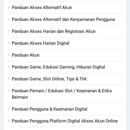
Panduan Akses Alternatif Akun
Panduan Akses Alternatif dan Kenyamanan Pengguna
Panduan Akses Harian dan Registrasi Akun
Panduan Akses Harian Digital
Panduan Akun
Panduan Game, Edukasi Gaming, Hiburan Digital
Panduan Game, Slot Online, Tips & Trik
Panduan Pemain / Edukasi Slot / Keamanan & Etika
Bermain
Panduan Pengguna & Keamanan Digital
Panduan Pengguna Platform Digital Akses Akun Online