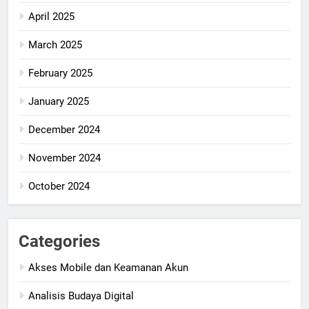
April 2025
March 2025
February 2025
January 2025
December 2024
November 2024
October 2024
Categories
Akses Mobile dan Keamanan Akun
Analisis Budaya Digital