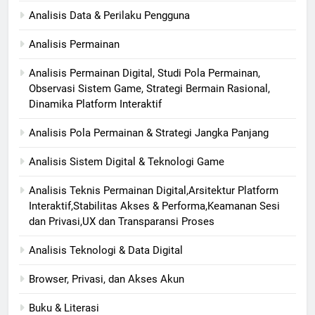
Analisis Data & Perilaku Pengguna
Analisis Permainan​
Analisis Permainan Digital, Studi Pola Permainan,
Observasi Sistem Game, Strategi Bermain Rasional,
Dinamika Platform Interaktif
Analisis Pola Permainan & Strategi Jangka Panjang
Analisis Sistem Digital & Teknologi Game
Analisis Teknis Permainan Digital,Arsitektur Platform
Interaktif,Stabilitas Akses & Performa,Keamanan Sesi
dan Privasi,UX dan Transparansi Proses
Analisis Teknologi & Data Digital
Browser, Privasi, dan Akses Akun
Buku & Literasi