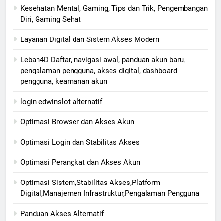
Kesehatan Mental, Gaming, Tips dan Trik, Pengembangan
Diri, Gaming Sehat
Layanan Digital dan Sistem Akses Modern
Lebah4D Daftar, navigasi awal, panduan akun baru,
pengalaman pengguna, akses digital, dashboard
pengguna, keamanan akun
login edwinslot alternatif
Optimasi Browser dan Akses Akun
Optimasi Login dan Stabilitas Akses
Optimasi Perangkat dan Akses Akun
Optimasi Sistem,Stabilitas Akses,Platform
Digital,Manajemen Infrastruktur,Pengalaman Pengguna
Panduan Akses Alternatif