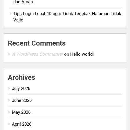
dan Aman
Tips Login Lebah4D agar Tidak Terjebak Halaman Tidak
Valid
Recent Comments
A WordPress Commenter
on
Hello world!
Archives
July 2026
June 2026
May 2026
April 2026