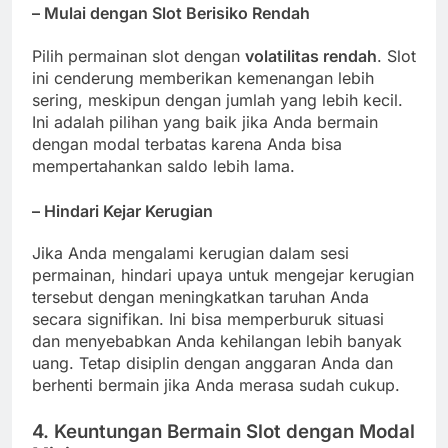
–
Mulai dengan Slot Berisiko Rendah
Pilih permainan slot dengan
volatilitas rendah
. Slot
ini cenderung memberikan kemenangan lebih
sering, meskipun dengan jumlah yang lebih kecil.
Ini adalah pilihan yang baik jika Anda bermain
dengan modal terbatas karena Anda bisa
mempertahankan saldo lebih lama.
–
Hindari Kejar Kerugian
Jika Anda mengalami kerugian dalam sesi
permainan, hindari upaya untuk mengejar kerugian
tersebut dengan meningkatkan taruhan Anda
secara signifikan. Ini bisa memperburuk situasi
dan menyebabkan Anda kehilangan lebih banyak
uang. Tetap disiplin dengan anggaran Anda dan
berhenti bermain jika Anda merasa sudah cukup.
4.
Keuntungan Bermain Slot dengan Modal