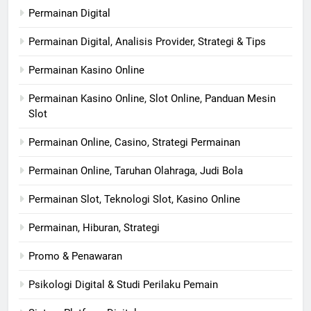
Permainan Digital
Permainan Digital, Analisis Provider, Strategi & Tips
Permainan Kasino Online
Permainan Kasino Online, Slot Online, Panduan Mesin
Slot
Permainan Online, Casino, Strategi Permainan
Permainan Online, Taruhan Olahraga, Judi Bola
Permainan Slot, Teknologi Slot, Kasino Online
Permainan, Hiburan, Strategi
Promo & Penawaran
Psikologi Digital & Studi Perilaku Pemain