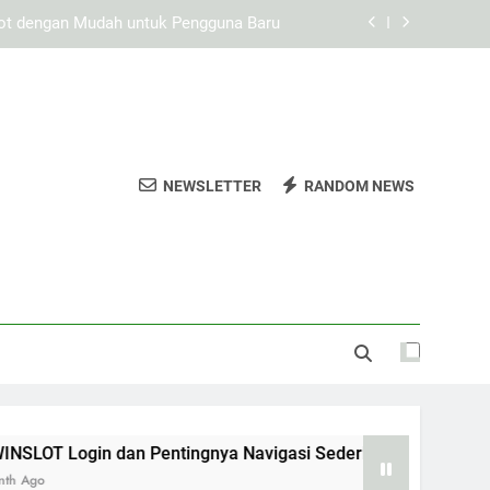
slot dengan Mudah untuk Pengguna Baru
ya Navigasi Sederhana bagi Pengguna
tif untuk Akses Lebih Lancar dan Aman
RA4D Login melalui Mode Penyamaran
NEWSLETTER
RANDOM NEWS
slot dengan Mudah untuk Pengguna Baru
ya Navigasi Sederhana bagi Pengguna
chy Custom.
tif untuk Akses Lebih Lancar dan Aman
n dan Pentingnya Navigasi Sederhana bagi Pengguna
L
2