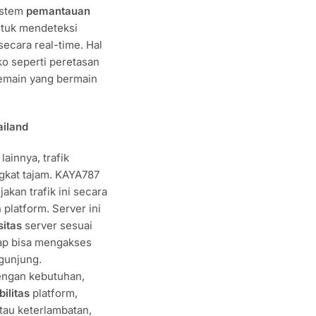
istem
pemantauan
tuk mendeteksi
ecara real-time. Hal
ko seperti peretasan
pemain yang bermain
ailand
ainnya, trafik
gkat tajam. KAYA787
akan trafik ini secara
platform. Server ini
itas
server sesuai
ap bisa mengakses
gunjung.
engan kebutuhan,
bilitas
platform,
tau keterlambatan,