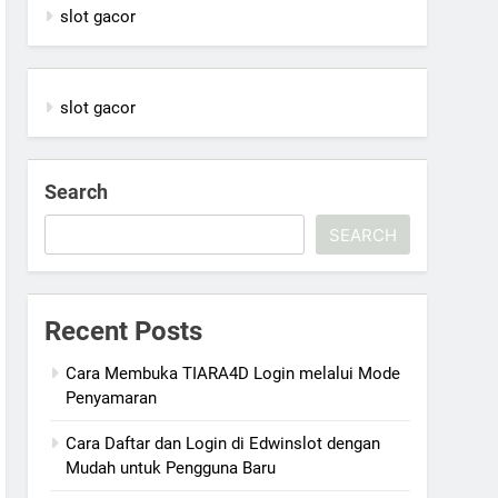
slot gacor
slot gacor
Search
SEARCH
Recent Posts
Cara Membuka TIARA4D Login melalui Mode
Penyamaran
Cara Daftar dan Login di Edwinslot dengan
Mudah untuk Pengguna Baru