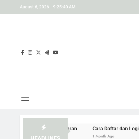
Skip
August 6, 2026
9:25:41 AM
to
content
Cat
Dapatkan 
lui Mode Penyamaran
Cara Daftar dan Login di Edwins
1 Month Ago
HEADLINES