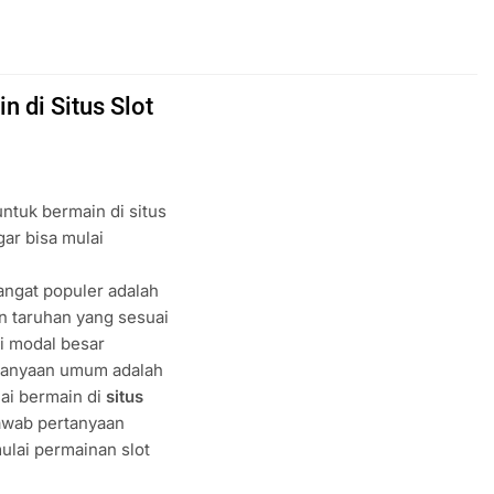
 di Situs Slot
ntuk bermain di situs
ar bisa mulai
angat populer adalah
 taruhan yang sesuai
i modal besar
rtanyaan umum adalah
ai bermain di
situs
jawab pertanyaan
lai permainan slot