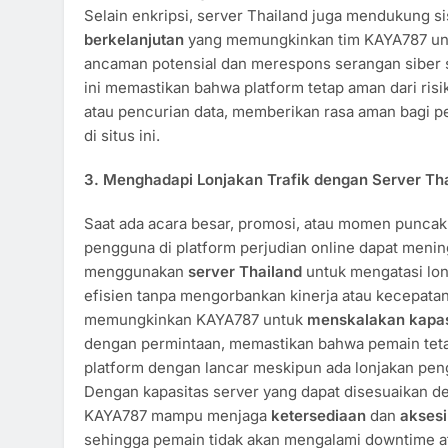
Selain enkripsi, server Thailand juga mendukung s
berkelanjutan
yang memungkinkan tim KAYA787 un
ancaman potensial dan merespons serangan siber s
ini memastikan bahwa platform tetap aman dari risi
atau pencurian data, memberikan rasa aman bagi 
di situs ini.
3.
Menghadapi Lonjakan Trafik dengan Server Th
Saat ada acara besar, promosi, atau momen puncak l
pengguna di platform perjudian online dapat menin
menggunakan
server Thailand
untuk mengatasi lonj
efisien tanpa mengorbankan kinerja atau kecepatan 
memungkinkan KAYA787 untuk
menskalakan kapas
dengan permintaan, memastikan bahwa pemain tet
platform dengan lancar meskipun ada lonjakan pen
Dengan kapasitas server yang dapat disesuaikan d
KAYA787 mampu menjaga
ketersediaan
dan
aksesi
sehingga pemain tidak akan mengalami downtime a