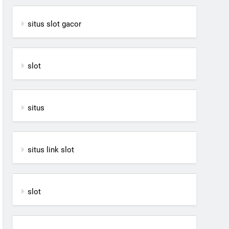
situs slot gacor
slot
situs
situs link slot
slot