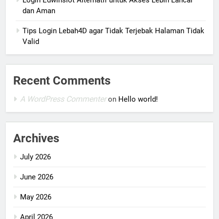
dan Aman
Tips Login Lebah4D agar Tidak Terjebak Halaman Tidak
Valid
Recent Comments
A WordPress Commenter
on
Hello world!
Archives
July 2026
June 2026
May 2026
April 2026