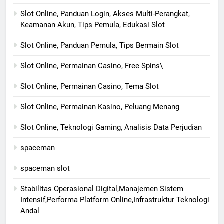
Slot Online, Panduan Login, Akses Multi-Perangkat,
Keamanan Akun, Tips Pemula, Edukasi Slot
Slot Online, Panduan Pemula, Tips Bermain Slot
Slot Online, Permainan Casino, Free Spins\
Slot Online, Permainan Casino, Tema Slot
Slot Online, Permainan Kasino, Peluang Menang
Slot Online, Teknologi Gaming, Analisis Data Perjudian
spaceman
spaceman slot
Stabilitas Operasional Digital,Manajemen Sistem
Intensif,Performa Platform Online,Infrastruktur Teknologi
Andal