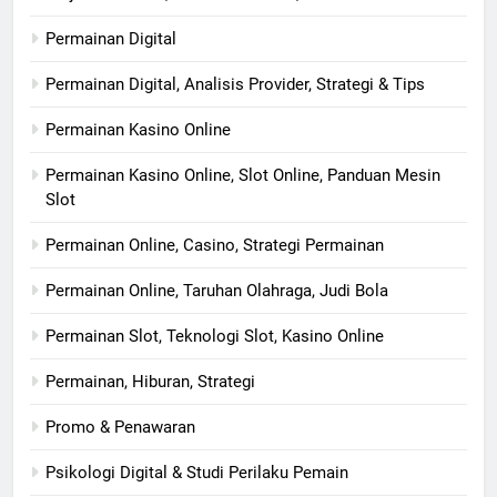
Permainan Digital
Permainan Digital, Analisis Provider, Strategi & Tips
Permainan Kasino Online
Permainan Kasino Online, Slot Online, Panduan Mesin
Slot
Permainan Online, Casino, Strategi Permainan
Permainan Online, Taruhan Olahraga, Judi Bola
Permainan Slot, Teknologi Slot, Kasino Online
Permainan, Hiburan, Strategi
Promo & Penawaran
Psikologi Digital & Studi Perilaku Pemain