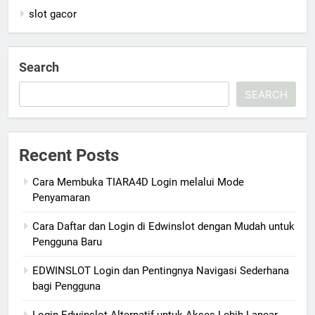
slot gacor
Search
SEARCH
Recent Posts
Cara Membuka TIARA4D Login melalui Mode
Penyamaran
Cara Daftar dan Login di Edwinslot dengan Mudah untuk
Pengguna Baru
EDWINSLOT Login dan Pentingnya Navigasi Sederhana
bagi Pengguna
Login Edwinslot Alternatif untuk Akses Lebih Lancar