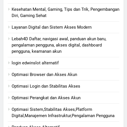
Kesehatan Mental, Gaming, Tips dan Trik, Pengembangan
Diri, Gaming Sehat
Layanan Digital dan Sistem Akses Modern
Lebah4D Daftar, navigasi awal, panduan akun baru,
pengalaman pengguna, akses digital, dashboard
pengguna, keamanan akun
login edwinslot alternatif
Optimasi Browser dan Akses Akun
Optimasi Login dan Stabilitas Akses
Optimasi Perangkat dan Akses Akun
Optimasi Sistem,Stabilitas Akses,Platform
Digital,Manajemen Infrastruktur,Pengalaman Pengguna