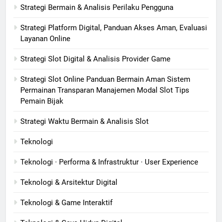
Strategi Bermain & Analisis Perilaku Pengguna
Strategi Platform Digital, Panduan Akses Aman, Evaluasi
Layanan Online
Strategi Slot Digital & Analisis Provider Game
Strategi Slot Online Panduan Bermain Aman Sistem
Permainan Transparan Manajemen Modal Slot Tips
Pemain Bijak
Strategi Waktu Bermain & Analisis Slot
Teknologi
Teknologi · Performa & Infrastruktur · User Experience
Teknologi & Arsitektur Digital
Teknologi & Game Interaktif