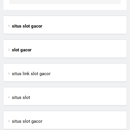
situs slot gacor
slot gacor
situs link slot gacor
situs slot
situs slot gacor