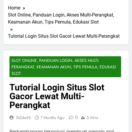
Home
Slot Online, Panduan Login, Akses Multi-Perangkat,
Keamanan Akun, Tips Pemula, Edukasi Slot
Tutorial Login Situs Slot Gacor Lewat Multi-Perangkat
SLOT ONLINE, PANDUAN LOGIN, AKSES MULTI-
PERANGKAT, KEAMANAN AKUN, TIPS PEMULA, EDUKASI
SLOT
Tutorial Login Situs Slot
Gacor Lewat Multi-
Perangkat
0
7e2da96
7 Months Ago
5 Mins
Perkembangan teknologi membuat pemain slot