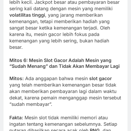
lebih kecil. Jackpot besar atau pembayaran besar
sering kali datang dengan mesin yang memiliki
volatilitas tinggi
, yang jarang memberikan
kemenangan, tetapi memberikan hadiah yang
sangat besar ketika kemenangan terjadi. Oleh
karena itu, mesin gacor lebih fokus pada
kemenangan yang lebih sering, bukan hadiah
besar.
Mitos 6: Mesin Slot Gacor Adalah Mesin yang
“Sudah Menang” dan Tidak Akan Membayar Lagi
Mitos:
Ada anggapan bahwa mesin
slot gacor
yang telah memberikan kemenangan besar tidak
akan memberikan pembayaran lagi dalam waktu
dekat, karena pemain menganggap mesin tersebut
“sudah membayar”.
Fakta:
Mesin slot tidak memiliki memori atau
ingatan tentang kemenangan sebelumnya. Setiap
putaran dihasilkan secara acak oleh
RNG
, dan