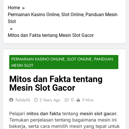
Home
Permainan Kasino Online, Slot Online, Panduan Mesin
Slot
Mitos dan Fakta tentang Mesin Slot Gacor
PERMAINAN KASINO ONLINE, SLOT ONLINE, PANDUAN
MESIN SLOT
Mitos dan Fakta tentang
Mesin Slot Gacor
0
7e2da96
2 Years Ago
9 Mins
Pelajari
mitos dan fakta
tentang
mesin slot gacor
.
Temukan penjelasan tentang bagaimana mesin ini
bekerja, serta cara memilih mesin yang tepat untuk