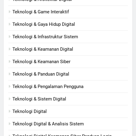
Teknologi & Game Interaktif
Teknologi & Gaya Hidup Digital
Teknologi & Infrastruktur Sistem
Teknologi & Keamanan Digital
Teknologi & Keamanan Siber
Teknologi & Panduan Digital
Teknologi & Pengalaman Pengguna
Teknologi & Sistem Digital
Teknologi Digital
Teknologi Digital & Analisis Sistem