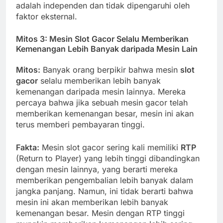
adalah independen dan tidak dipengaruhi oleh
faktor eksternal.
Mitos 3: Mesin Slot Gacor Selalu Memberikan
Kemenangan Lebih Banyak daripada Mesin Lain
Mitos:
Banyak orang berpikir bahwa mesin
slot
gacor
selalu memberikan lebih banyak
kemenangan daripada mesin lainnya. Mereka
percaya bahwa jika sebuah mesin gacor telah
memberikan kemenangan besar, mesin ini akan
terus memberi pembayaran tinggi.
Fakta:
Mesin slot gacor sering kali memiliki
RTP
(Return to Player) yang lebih tinggi dibandingkan
dengan mesin lainnya, yang berarti mereka
memberikan pengembalian lebih banyak dalam
jangka panjang. Namun, ini tidak berarti bahwa
mesin ini akan memberikan lebih banyak
kemenangan besar. Mesin dengan RTP tinggi