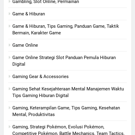
Gambling, Slot Online, Permainan
Game & Hiburan
Game & Hiburan, Tips Gaming, Panduan Game, Taktik
Bermain, Karakter Game
Game Online
Game Online Strategi Slot Panduan Pemula Hiburan
Digital
Gaming Gear & Accessories
Gaming Sehat Kesejahteraan Mental Manajemen Waktu
Tips Gaming Hiburan Digital
Gaming, Keterampilan Game, Tips Gaming, Kesehatan
Mental, Produktivitas
Gaming, Strategi Pokémon, Evolusi Pokémon,
Competitive Pokémon, Battle Mechanics, Team Tactics,