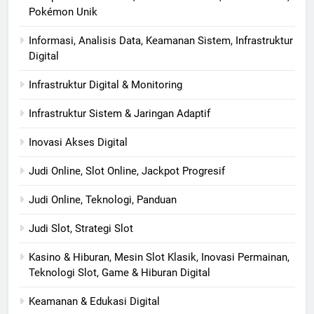
Pokémon Unik
Informasi, Analisis Data, Keamanan Sistem, Infrastruktur
Digital
Infrastruktur Digital & Monitoring
Infrastruktur Sistem & Jaringan Adaptif
Inovasi Akses Digital
Judi Online, Slot Online, Jackpot Progresif
Judi Online, Teknologi, Panduan
Judi Slot, Strategi Slot
Kasino & Hiburan, Mesin Slot Klasik, Inovasi Permainan,
Teknologi Slot, Game & Hiburan Digital
Keamanan & Edukasi Digital