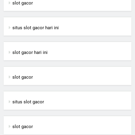
slot gacor
situs slot gacor hari ini
slot gacor hari ini
slot gacor
situs slot gacor
slot gacor