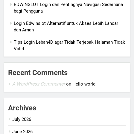
EDWINSLOT Login dan Pentingnya Navigasi Sederhana
bagi Pengguna
Login Edwinslot Alternatif untuk Akses Lebih Lancar
dan Aman
Tips Login Lebah4D agar Tidak Terjebak Halaman Tidak
Valid
Recent Comments
A WordPress Commenter
on
Hello world!
Archives
July 2026
June 2026