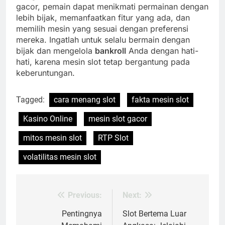
gacor, pemain dapat menikmati permainan dengan
lebih bijak, memanfaatkan fitur yang ada, dan
memilih mesin yang sesuai dengan preferensi
mereka. Ingatlah untuk selalu bermain dengan
bijak dan mengelola
bankroll
Anda dengan hati-
hati, karena mesin slot tetap bergantung pada
keberuntungan.
Tagged:
cara menang slot
fakta mesin slot
Kasino Online
mesin slot gacor
mitos mesin slot
RTP Slot
volatilitas mesin slot
Previous:
Next:
Post
navigation
Pentingnya
Slot Bertema Luar