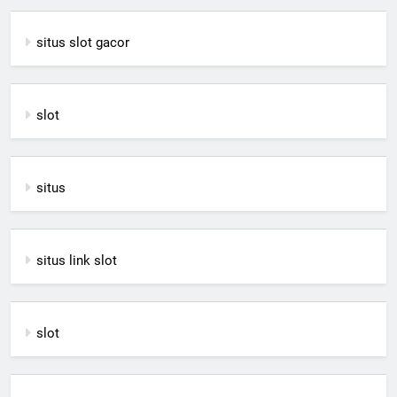
situs slot gacor
slot
situs
situs link slot
slot