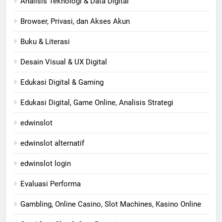
Analisis Teknologi & Data Digital
Browser, Privasi, dan Akses Akun
Buku & Literasi
Desain Visual & UX Digital
Edukasi Digital & Gaming
Edukasi Digital, Game Online, Analisis Strategi
edwinslot
edwinslot alternatif
edwinslot login
Evaluasi Performa
Gambling, Online Casino, Slot Machines, Kasino Online