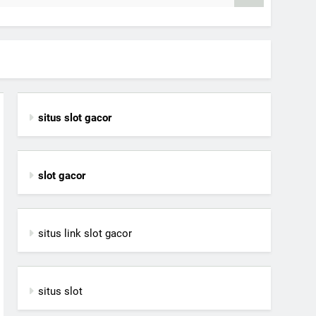
situs slot gacor
slot gacor
situs link slot gacor
situs slot