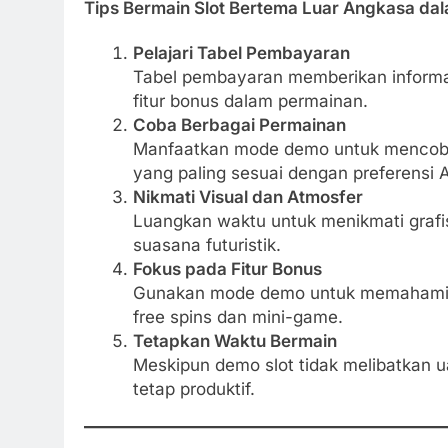
Tips Bermain Slot Bertema Luar Angkasa d
Pelajari Tabel Pembayaran
Tabel pembayaran memberikan informas
fitur bonus dalam permainan.
Coba Berbagai Permainan
Manfaatkan mode demo untuk mencoba 
yang paling sesuai dengan preferensi 
Nikmati Visual dan Atmosfer
Luangkan waktu untuk menikmati grafi
suasana futuristik.
Fokus pada Fitur Bonus
Gunakan mode demo untuk memahami c
free spins dan mini-game.
Tetapkan Waktu Bermain
Meskipun demo slot tidak melibatkan 
tetap produktif.