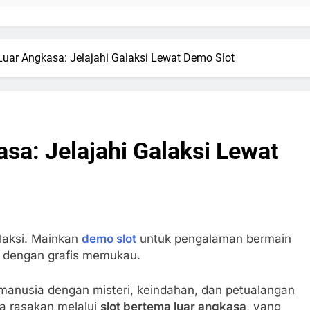
Luar Angkasa: Jelajahi Galaksi Lewat Demo Slot
sa: Jelajahi Galaksi Lewat
alaksi. Mainkan
demo slot
untuk pengalaman bermain
k dengan grafis memukau.
 manusia dengan misteri, keindahan, dan petualangan
da rasakan melalui
slot bertema luar angkasa
, yang