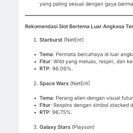
yang paling sesuai dengan gaya berma
Rekomendasi Slot Bertema Luar Angkasa Te
Starburst
(NetEnt)
Tema
: Permata bercahaya di luar angk
Fitur
: Wild yang meluas, respin, dan 
RTP
: 96.09%.
Space Wars
(NetEnt)
Tema
: Perang alien dengan visual futuri
Fitur
: Respins dengan simbol stacked
RTP
: 96.75%.
Galaxy Stars
(Playson)