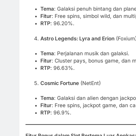
Tema
: Galaksi penuh bintang dan plane
Fitur
: Free spins, simbol wild, dan multi
RTP
: 96.20%.
Astro Legends: Lyra and Erion
(Foxium
Tema
: Perjalanan musik dan galaksi.
Fitur
: Cluster pays, bonus game, dan mul
RTP
: 96.63%.
Cosmic Fortune
(NetEnt)
Tema
: Galaksi dan alien dengan jackpot
Fitur
: Free spins, jackpot game, dan ca
RTP
: 96.9%.
Fitur Bonus dalam Slot Bertema Luar Angkas