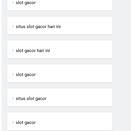
slot gacor
situs slot gacor hari ini
slot gacor hari ini
slot gacor
situs slot gacor
slot gacor