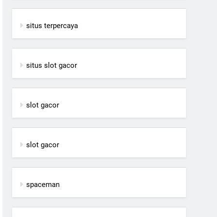
situs terpercaya
situs slot gacor
slot gacor
slot gacor
spaceman